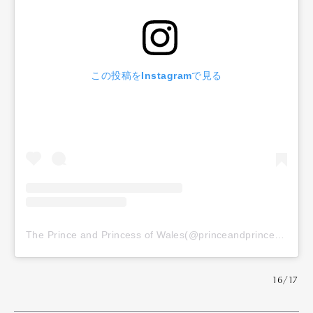
Official Columnist
About
Contact
この投稿をInstagramで見る
Pen Meet
Pen international
Pen tw
The Prince and Princess of Wales(@princeandprincessofwales)がシェアした投稿
16/17