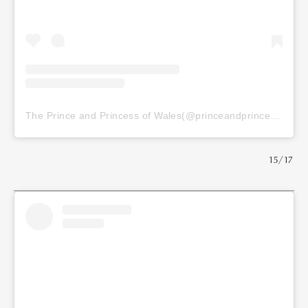
The Prince and Princess of Wales(@princeandprincessofwales)がシェアした投稿
15/17
Art&Design
Watch
Fashion
Gourmet
Cars
Product
Culture
Lifestyle
Pen Membership
Magazine