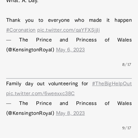
What. A. Day.
Thank you to everyone who made it happen
#Coronation
pic.twitter.com/qaYFXSjjli
— The Prince and Princess of Wales
(@KensingtonRoyal)
May 6, 2023
8/17
Family day out volunteering for
#TheBigHelpOut
pic.twitter.com/6weexxc38C
— The Prince and Princess of Wales
(@KensingtonRoyal)
May 8, 2023
9/17