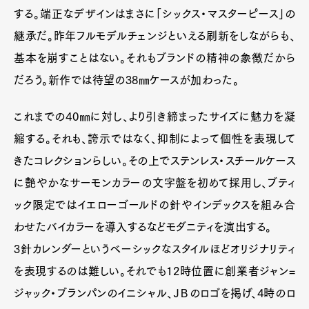
する。端正なデザインはまさに「シックス・マスターピース」の
継承だ。昨年フルモデルチェンジといえる刷新をしながらも、
基本を崩すことはない。それもブランドの精神の象徴だから
だろう。新作では待望の38㎜ケースが加わった。
これまでの40㎜に対し、より引き締まったサイズに魅力を凝
縮する。それも、誇示ではなく、抑制によって個性を表現して
きたコレクションらしい。その上でステンレス・スチールケース
に艶やかなサーモンカラーの文字盤を初めて採用し、ブティ
ック限定ではイエローゴールドの針やインデックスを組み合
わせたバイカラーを導入するなどモダニティを演出する。
3針カレンダーというベーシックなスタイルほどオリジナリティ
を表現するのは難しい。それでも12時位置に創業者ジャン=
ジャック・ブランパンのイニシャル、ＪＢのロゴを掲げ、4時のロ