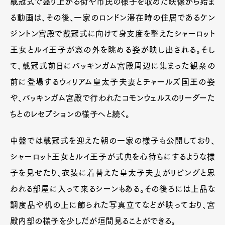
戴冠式で盛り上がる街や市民の様子を収めた映像から始ま
る動画は、その後、一家のロンドン滞在時の住居であるケン
ジントン宮殿で戴冠式に向けて身支度を整えたシャーロット
王女とルイ王子が窓の外を眺める姿が映し出される。そし
て、戴冠式前日にバッキンガム宮殿周辺に集まった観衆の
前に登場するウィリアム皇太子夫妻とチャールズ国王の姿
や、バッキンガム宮殿で行われたコモンウェルスのリーダーた
ちとのレセプションの様子へと続く。
中盤では戴冠式を迎えた朝の一家の様子も公開しており、
シャーロット王女とルイ王子が式典を心待ちにするような様
子を見せたり、衣装に着替えた皇太子夫妻がリビングと思
われる部屋に入って来るシーンもある。その後ろには上品な
調度品や机の上に飾られた写真立てなどが映っており、宮
殿内部の様子を少しだが垣間見ることができる。