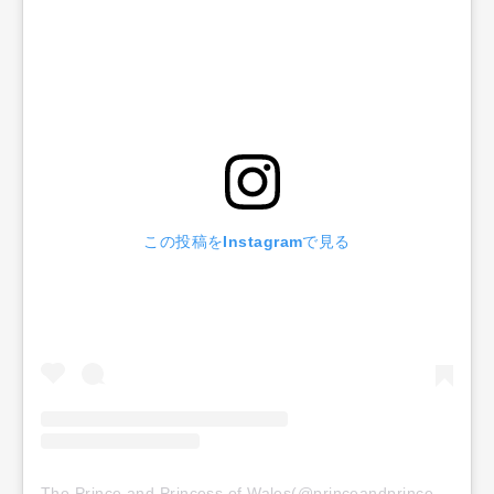
この投稿をInstagramで見る
The Prince and Princess of Wales(@princeandprincessofwales)がシェアした投稿