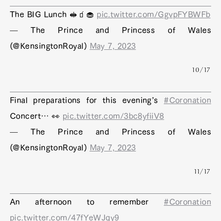
The BIG Lunch 🥪🧃🧁
pic.twitter.com/GgvpFYBWFb
— The Prince and Princess of Wales
(@KensingtonRoyal)
May 7, 2023
10/17
Final preparations for this evening’s
#Coronation
Concert… 👀
pic.twitter.com/3bc8yfiiV8
— The Prince and Princess of Wales
(@KensingtonRoyal)
May 7, 2023
11/17
An afternoon to remember
#Coronation
pic.twitter.com/47fYeWJqy9