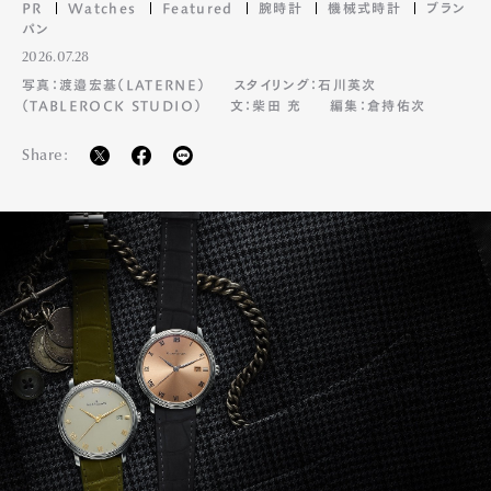
PR
Watches
Featured
腕時計
機械式時計
ブラン
パン
2026.07.28
写真：渡邉宏基（LATERNE）
スタイリング：石川英次
（TABLEROCK STUDIO）
文：柴田 充
編集：倉持佑次
Share: