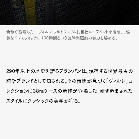
新作が登場した、「ヴィルレ ウルトラスリム」。自社ムーブメントを搭載し、優
美なドレスウォッチに100時間という長時間駆動の実力を秘める。
290年以上の歴史を誇るブランパンは、現存する世界最古の
時計ブランドとして知られる。その伝統が息づく「ヴィルレ」コ
レクションに38㎜ケースの新作が登場した。研ぎ澄まされた
スタイルにクラシックの美学が宿る。