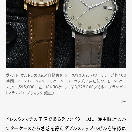
ヴィルレ ウルトラスリム／
自動巻き、ケース径38㎜、パワーリザーブ約100
時間、シースルーバック、アリゲーターストラップ、3気圧防水。右：SSケー
ス。￥1,595,000 左：18KRGケース。￥3,278,000／ともにブランパン
（ブランパン ブティック 銀座）
1/4
ドレスウォッチの王道であるラウンドケースに、懐中時計のハ
ンターケースから着想を得たダブルステップベゼルを特徴に