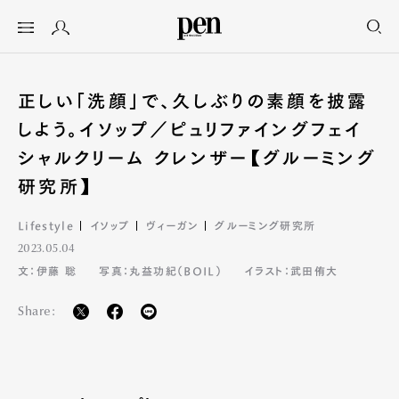
正しい「洗顔」で、久しぶりの素顔を披露
しよう。イソップ／ピュリファイングフェイ
シャルクリーム クレンザー【グルーミング
研究所】
Lifestyle
イソップ
ヴィーガン
グルーミング研究所
2023.05.04
文：伊藤 聡
写真：丸益功紀（BOIL）
イラスト：武田侑大
Share: