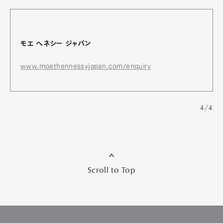
モエ ヘネシー ジャパン
www.moethennessyjapan.com/enquiry
4/4
Scroll to Top