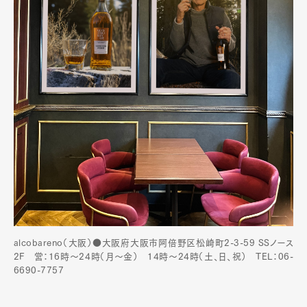
alcobareno（大阪）●大阪府大阪市阿倍野区松崎町2-3-59 SSノース
2F 営：16時～24時（月〜金） 14時〜24時（土、日、祝） TEL：06-
6690-7757