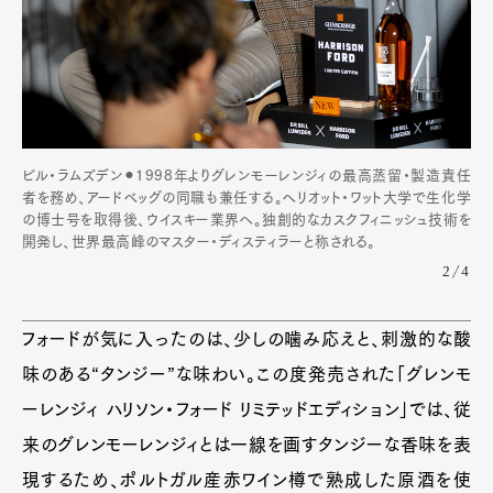
ビル・ラムズデン⚫︎1998年よりグレンモーレンジィの最高蒸留・製造責任
者を務め、アードベッグの同職も兼任する。ヘリオット・ワット大学で生化学
の博士号を取得後、ウイスキー業界へ。独創的なカスクフィニッシュ技術を
開発し、世界最高峰のマスター・ディスティラーと称される。
2/4
フォードが気に入ったのは、少しの噛み応えと、刺激的な酸
味のある“タンジー”な味わい。この度発売された「グレンモ
ーレンジィ ハリソン・フォード リミテッドエディション」では、従
来のグレンモーレンジィとは一線を画すタンジーな香味を表
現するため、ポルトガル産赤ワイン樽で熟成した原酒を使