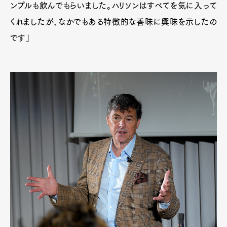
ンプルも飲んでもらいました。ハリソンはすべてを気に入って
Product
Culture
Lifestyle
くれましたが、なかでもある特徴的な香味に興味を示したの
です」
Pen Membership
Magazine
Official Columnist
About
Contact
Pen Meet
Pen international
Pen tw