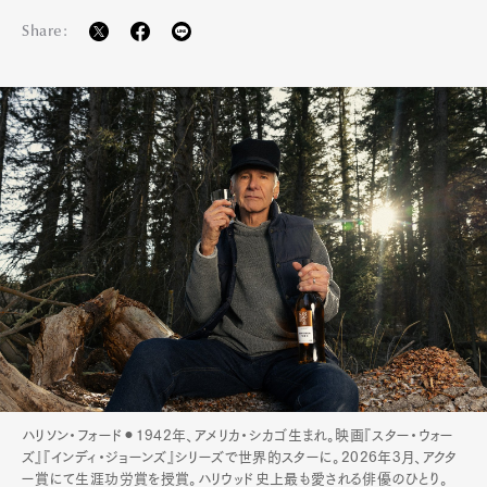
Share:
ハリソン・フォード⚫︎1942年、アメリカ・シカゴ生まれ。映画『スター・ウォー
ズ』『インディ・ジョーンズ』シリーズで世界的スターに。2026年3月、アクタ
ー賞にて生涯功労賞を授賞。ハリウッド史上最も愛される俳優のひとり。