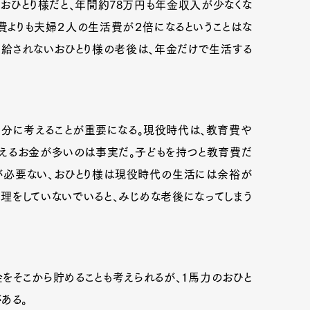
おひとり様だと、年間約78万円も年金収入が少なくな
活費よりも夫婦２人の生活費が２倍になるということはな
支給されないおひとり様の老後は、年金だけで生活する
mbership
Magazine
Official Columnist
About
et
Pen international
Pen tw
分に考えることが重要になる。現役時代は、教育費や
えるお金が多いのは事実だ。子どもを持つと教育費だ
費が必要ない、おひとり様は現役時代の生活には余裕が
理をしていないでいると、みじめな老後になってしまう
そこから貯めることも考えられるが、１馬力のおひと
ある。