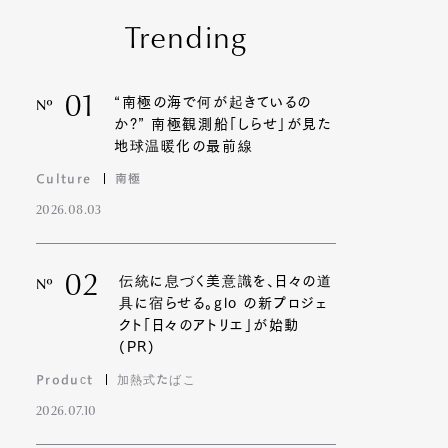
Trending
01
“南極の海で何が起きているの
Nº
か?” 南極観測船「しらせ」が見た
地球温暖化の最前線
Culture
南極
2026.08.03
02
伝統に息づく美意識を、日々の道
Nº
具に宿らせる。glo の新プロジェ
クト「日々のアトリエ」が始動
(PR)
Product
加熱式たばこ
2026.07.10