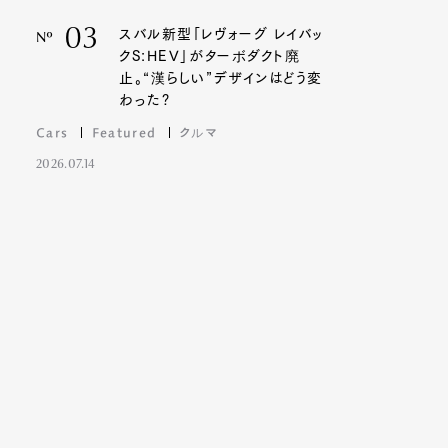
03
スバル新型「レヴォーグ レイバッ
Nº
クS:HEV」がターボダクト廃
止。“漢らしい”デザインはどう変
わった?
Cars
Featured
クルマ
2026.07.14