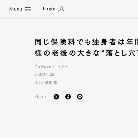
Login
Menu
Close
同じ保険料でも独身者は年
様の老後の大きな“落とし穴
Culture
マネー
2023.04.26
文：川畑明美
Share: