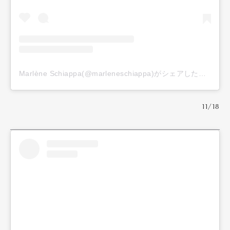
Official Columnist
About
Contact
Pen Meet
Marlène Schiappa(@marleneschiappa)がシェアした投稿
Pen international
Pen tw
11/18