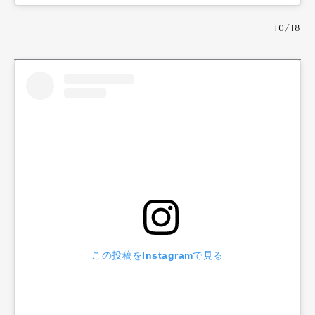
10/18
Art&Design
Watch
Fashion
Gourmet
Cars
Product
Culture
Lifestyle
この投稿をInstagramで見る
Pen Membership
Magazine