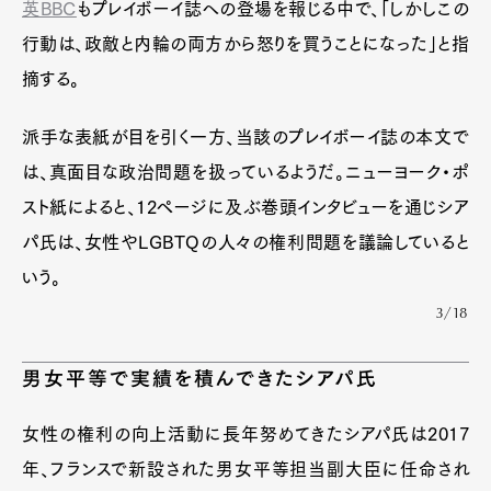
英BBC
もプレイボーイ誌への登場を報じる中で、「しかしこの
行動は、政敵と内輪の両方から怒りを買うことになった」と指
摘する。
派手な表紙が目を引く一方、当該のプレイボーイ誌の本文で
は、真面目な政治問題を扱っているようだ。ニューヨーク・ポ
スト紙によると、12ページに及ぶ巻頭インタビューを通じシア
パ氏は、女性やLGBTQの人々の権利問題を議論していると
いう。
3/18
男女平等で実績を積んできたシアパ氏
女性の権利の向上活動に長年努めてきたシアパ氏は2017
年、フランスで新設された男女平等担当副大臣に任命され