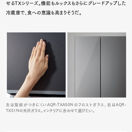
せるTXシリーズ。機能もルックスもさらにグレードアップした
冷蔵庫で、食への意識も高まりそうだ。
Art&Design
Watch
Fashion
Gourmet
Cars
Product
Culture
Lifestyle
左は指紋がつきにくいAQR-TXA50Nのフロストガラス、右はAQR-
Pen Membership
Magazine
TX51Nの光沢ガラス。インテリアに合わせて選びたい。
Official Columnist
About
Contact