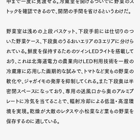
中まで一度に見渡せる。冷蔵室を開けるついでに野菜のス
トックを確認できるので、開閉の手間を省けるというわけだ。
野菜室は浅めの上段バスケット、下段手前には仕切りのつ
いた野菜ケース、下段奥のうるおいエリアの３エリアに分けら
れている。鮮度を保持するためのツインLEDライトを搭載して
おり、これは北海道電力の農業向けLED利用技術を一般の
冷蔵庫に応用した画期的な試みで、トマトなど実もの野菜の
軟化や、ジャガイモの発芽を抑制してくれる。また下段奥は半
密閉スペースになっており、専用の送風口から奥のアルミプ
レートに冷気を当てることで、輻射冷却による低温・高湿環
境を実現。乾燥が大敵のレタスや小松菜など葉もの野菜を
保存するのに適している。