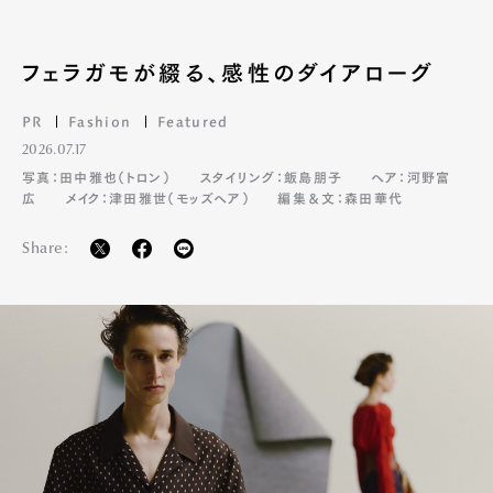
フェラガモが綴る、感性のダイアローグ
PR
Fashion
Featured
2026.07.17
写真：田中雅也（トロン）
スタイリング：飯島朋子
ヘア：河野富
広
メイク：津田雅世（モッズヘア）
編集＆文：森田華代
Share: