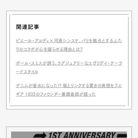
関連記事
Pen Membership
Magazine
Official Columnist
About
ピエール・アルディ×河原シンスケ、パリを拠点とするふた
Contact
りのコラボが心を躍らせる理由とは？
ポール・スミスが誘う、ラグジュアリーなエヴリデイ・テーラ
ードスタイル
Pen Meet
Pen international
Pen tw
デニムが香水になった!? 服とリンクする驚きの発想をフエ
ギア 1833のファウンダー兼調香師が語った