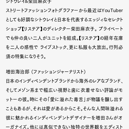
シトウレイ&柴田麻衣子
ストリートファッションフォトグラファーから最近はYouTuber
としても好調なシトウレイと日本を代表するエッジィなセレクト
ショップ【リステア】のディレクター柴田麻衣子。 プライベート
でも仲の良い二人がユニットを結成。【リステア】の経年在庫
を二人の感性で ライブストック、更に私服も大放出。行列必
須の特集になりそう。
増田海治郎 （ファッションジャーナリスト）
日本のインディペンデントブランドから海外のレアなブランド、
そしてメゾン系まで幅広い視野と歯に衣着せない評論がモ
ットーの彼。時にその「愛に溢れた毒舌」が物議を醸し出す
こともあるが、それは愛があるからこそ。そんな人間味溢れる
彼に魅かれるインディペンデントデザイナーを増田さんがオ
ーガナイズ。他には真似できない独特の世界観をエディスト