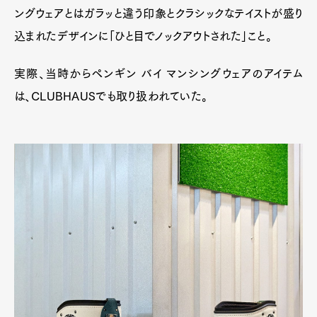
ングウェアとはガラッと違う印象とクラシックなテイストが盛り
込まれたデザインに「ひと目でノックアウトされた」こと。
実際、当時からペンギン バイ マンシングウェアのアイテム
は、CLUBHAUSでも取り扱われていた。
Art&Design
Watch
Fashion
Gourmet
Cars
Product
Culture
Lifestyle
Pen Membership
Magazine
Official Columnist
About
Contact