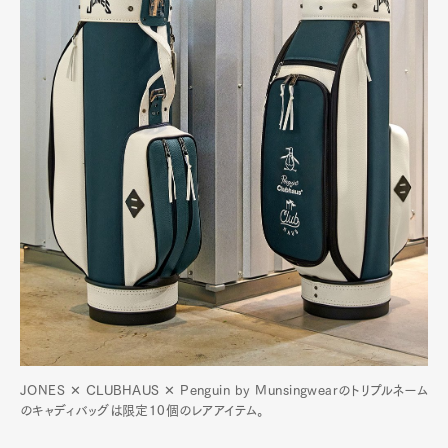
Pen Meet
Pen international
Pen tw
JONES ✕ CLUBHAUS ✕ Penguin by Munsingwearのトリプルネーム
のキャディバッグは限定10個のレアアイテム。