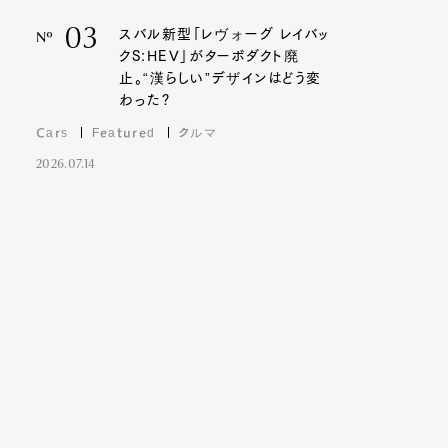
03
スバル新型「レヴォーグ レイバッ
Nº
クS:HEV」がターボダクト廃
止。“漢らしい”デザインはどう変
わった?
Cars
Featured
クルマ
2026.07.14