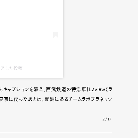
s)がシェアした投稿
とキャプションを添え、西武鉄道の特急車「Laview（ラ
東京に戻ったあとは、豊洲にあるチームラボプラネッツ
Art&Design
Watch
Fashion
ourmet
Cars
Product
Culture
2/17
Lifestyle