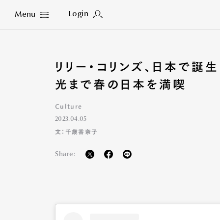
Login
Menu
Close
リリー・コリンズ、日本で誕
光まで春の日本を満喫
Culture
2023.04.05
文：千歳香奈子
Share: