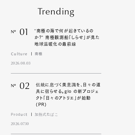
Trending
01
“南極の海で何が起きているの
Nº
か?” 南極観測船「しらせ」が見た
地球温暖化の最前線
Culture
南極
2026.08.03
02
伝統に息づく美意識を、日々の道
Nº
具に宿らせる。glo の新プロジェ
クト「日々のアトリエ」が始動
(PR)
Product
加熱式たばこ
2026.07.10