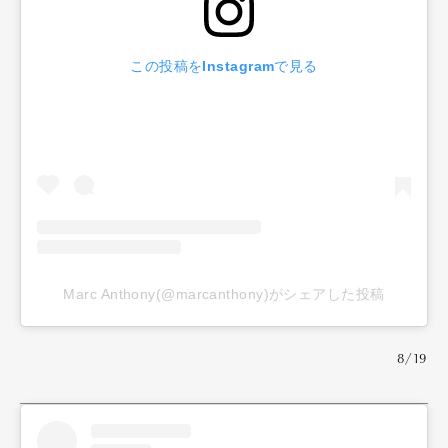
Official Columnist
About
Contact
この投稿をInstagramで見る
Pen Meet
Pen international
Pen tw
Marc Anthony(@marcanthony)がシェアした投稿
8/19