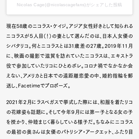
Nicolas Cage(@nicolascagefans)がシェアした投稿
現在58歳のニコラス・ケイジ。アジア女性好きとして知られる
ニコラスが５人目（！）の妻として選んだのは、日本人女優の
シバタリコ。何とニコラスとは31歳差の27歳。2019年11月
に、映画の撮影で滋賀を訪れていたニコラスは、エキストラ
役で参加していたリコにひとめボレ。コロナ禍でなかなか会
えない、アメリカと日本での遠距離恋愛の中、婚約指輪を郵
送し、Facetimeでプロポーズ。
2021年２月にラスベガスで挙式した際には、和服を着たリコ
の花嫁姿も話題に。そして今年９月には第一子となる女の子
を授かり、仲睦まじく暮らしている様子だ。ちなみにニコラス
の最初の奥さんは女優のパトリシア・アークエット、ふたり目