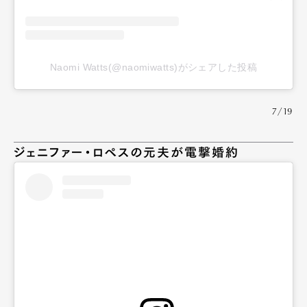
Naomi Watts(@naomiwatts)がシェアした投稿
7/19
ジェニファー・ロペスの元夫が電撃婚約
Art&Design
Watch
Fashion
Gourmet
Cars
Product
Culture
Lifestyle
Pen Membership
Magazine