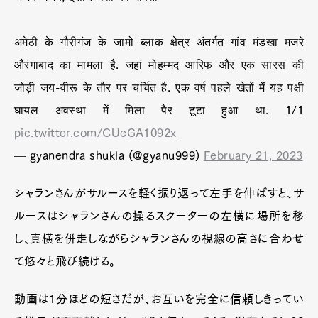
अमेठी के गौरीगंज के जामो ब्लाक क्षेत्र अंतर्गत गांव मंडखा मजरे
औरंगाबाद का मामला है. जहां मोहम्मद आरिफ और एक सारस की
जोड़ी जय-वीरू के तौर पर चर्चित है. एक वर्ष पहले खेतों में यह पक्षी
घायल अवस्था में मिला पैर टूटा हुआ था. 1/1
pic.twitter.com/CUeGA1092x
— gyanendra shukla (@gyanu999)
February 21, 2023
シャランさんがサルースを軽く振り返って左手を伸ばすと、サ
ルースはシャランさんの操るスクーターの左横に場所を移
し、真横を併走しながらシャランさんの視線の高さに合わせ
て悠々と飛び続ける。
動画は1分ほどの短さだが、お互いを完全に信頼しきってい