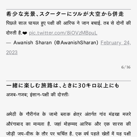
希少な光景、スクーターにツルが大空から併走
पिछले साल घायल हुए पक्षी की आरिफ ने जान बचाई. तब से दोनों की
दोस्ती है.❤️
pic.twitter.com/8iOVzMBpuL
— Awanish Sharan (@AwanishSharan)
February 24,
2023
6/16
一緒に楽しむ旅路は、ときに30キロ以上にも
अजब-गजब; इंसान-पक्षी की दोस्तीः
अमेठी के गौरीगंज के जामो ब्लाक क्षेत्र अंतर्गत गांव मंडखा मजरे
औरंगाबाद का मामला है. जहां मोहम्मद आरिफ और एक सारस की
जोड़ी जय-वीरू के तौर पर चर्चित है. एक वर्ष पहले खेतों में यह पक्षी