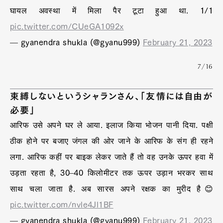
घायल अवस्था में मिला पैर टूटा हुआ था. 1/1
pic.twitter.com/CUeGA1092x
— gyanendra shukla (@gyanu999)
February 21, 2023
7/16
束縛しないというシャランさん、「友情には自由が
必要」
आरिफ उसे अपने घर ले आया. इलाज किया भोजन पानी दिया. पक्षी
ठीक होने पर बजाए जंगल की ओर जाने के आरिफ के संग ही रहने
लगा. आरिफ कहीं पर बाइक लेकर जाते हैं तो वह उनके ऊपर हवा में
उड़ता रहता है, 30–40 किलोमीटर तक ऊपर उड़ान भरकर साथ
साथ चला जाता है. अब सारस अपने रक्षक का मुरीद है😊
pic.twitter.com/nvle4Jl1BF
— gyanendra shukla (@gyanu999)
February 21, 2023