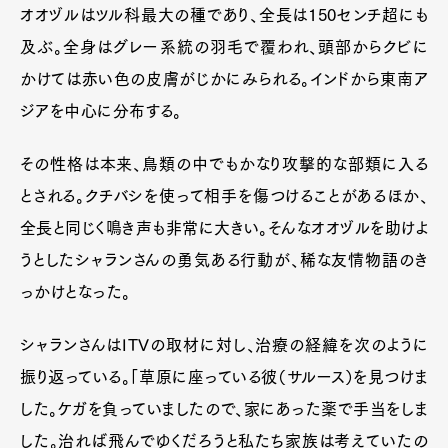
オオヅルはツル科最大の種であり、全長は150センチ超にも
及ぶ。全身はグレー系統の羽毛で覆われ、頭部からクビに
かけては赤い色の皮膚がじかにみられる。インドから東南ア
ジアを中心に分布する。
その性格は本来、鳥類の中でもかなり攻撃的な部類に入る
とされる。クチバシを使って相手を傷つけることがあるほか、
全長と同じく鳴き声も非常に大きい。そんなオオヅルを助けよ
うとしたシャランさんの勇気ある行動が、稀な友情物語のき
っかけとなった。
シャランさんはITVの取材に対し、治療の経緯を次のように
振り返っている。「草原に座っている彼（サルース）を見つけま
した。ケガを負っていましたので、家にあった薬で手当をしま
した。治れば飛んでゆくだろうと私たち家族は考えていたの