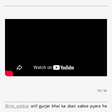
10/16
Art&Design
Watch
Fashion
Gourmet
Cars
@mk_gabbar
arif gurjar bhai ka dost sabse pyara he
Product
Culture
Lifestyle