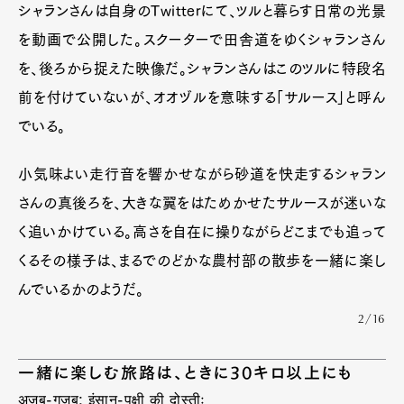
シャランさんは自身のTwitterにて、ツルと暮らす日常の光景
を動画で公開した。スクーターで田舎道をゆくシャランさん
を、後ろから捉えた映像だ。シャランさんはこのツルに特段名
前を付けていないが、オオヅルを意味する「サルース」と呼ん
でいる。
小気味よい走行音を響かせながら砂道を快走するシャラン
さんの真後ろを、大きな翼をはためかせたサルースが迷いな
く追いかけている。高さを自在に操りながらどこまでも追って
くるその様子は、まるでのどかな農村部の散歩を一緒に楽し
んでいるかのようだ。
2/16
一緒に楽しむ旅路は、ときに30キロ以上にも
अजब-गजब; इंसान-पक्षी की दोस्तीः