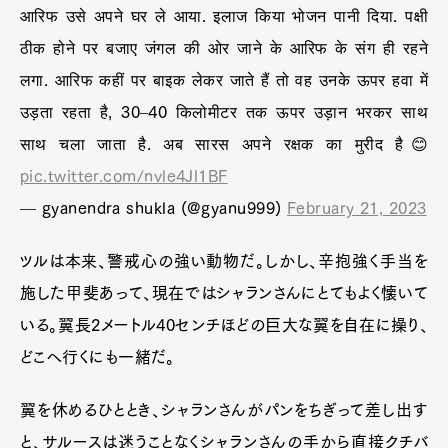
आरिफ उसे अपने घर ले आया. इलाज किया भोजन पानी दिया. पक्षी
ठीक होने पर बजाए जंगल की ओर जाने के आरिफ के संग ही रहने
लगा. आरिफ कहीं पर बाइक लेकर जाते हैं तो वह उनके ऊपर हवा में
उड़ता रहता है, 30–40 किलोमीटर तक ऊपर उड़ान भरकर साथ
साथ चला जाता है. अब सारस अपने रक्षक का मुरीद है😊
pic.twitter.com/nvle4Jl1BF
— gyanendra shukla (@gyanu999)
February 21, 2023
ツルは本来、警戒心の強い動物だ。しかし、辛抱強く手当を
施した甲斐あって、現在ではシャランさんにとてもよく懐いて
いる。翼長2メートル40センチほどの巨大な翼を自在に操り、
どこへ行くにも一緒だ。
翼を休めるひととき、シャランさんがパンをちぎって差し出す
と、サルースは迷うことなくシャランさんの手から直接クチバ