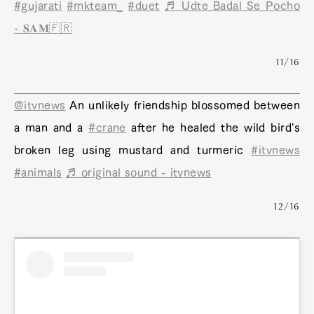
#gujarati
#mkteam_
#duet
♬ Udte Badal Se Pocho
- 𝐒𝐀𝐌🇫🇷
Pen Membership
Magazine
11/16
Official Columnist
About
Contact
@itvnews
An unlikely friendship blossomed between
a man and a
#crane
after he healed the wild bird's
broken leg using mustard and turmeric
#itvnews
Pen Meet
#animals
♬ original sound - itvnews
Pen international
Pen tw
12/16