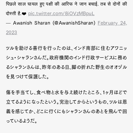
पिछले साल घायल हुए पक्षी की आरिफ ने जान बचाई. तब से दोनों की
दोस्ती है.❤️
pic.twitter.com/8iOVzMBpuL
— Awanish Sharan (@AwanishSharan)
February 24,
2023
ツルを助ける善行を行ったのは、インド南部に住むアワニッ
シュ・シャランさんだ。政府機関のインド行政サービスに務め
るシャランさんは、昨年のある日、脚の折れた野生のオオヅル
を見つけて保護した。
傷を手当てし、食べ物と水を与え続けたところ、１ヶ月ほどで
立てるようになったという。完治してからというもの、ツルは恩
義を感じてか、どこに行くにもシャランさんのあとを飛んで回
っているようだ。