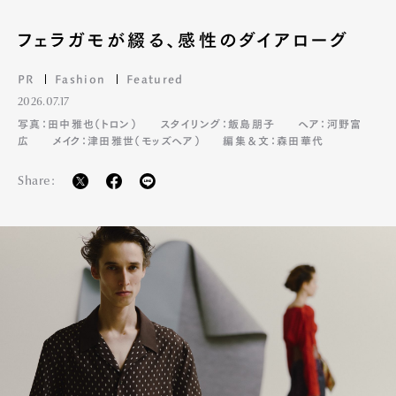
フェラガモが綴る、感性のダイアローグ
PR
Fashion
Featured
2026.07.17
写真：田中雅也（トロン）
スタイリング：飯島朋子
ヘア：河野富
広
メイク：津田雅世（モッズヘア）
編集＆文：森田華代
Share: