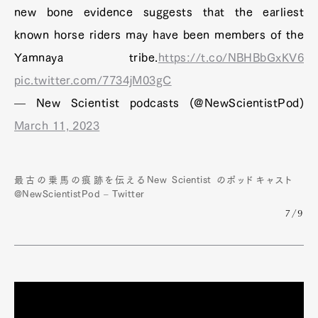
new bone evidence suggests that the earliest
known horse riders may have been members of the
Yamnaya tribe.
https://t.co/NBHBbGxKV6
pic.twitter.com/7734jM03gC
— New Scientist podcasts (@NewScientistPod)
March 11, 2023
最古の乗馬の痕跡を伝えるNew Scientist のポッドキャスト
@NewScientistPod – Twitter
7/9