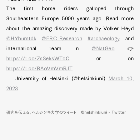
The first horse riders galloped through
Southeastern Europe 5000 years ago. Read more
about the amazing discovery made by Volker Heyd
@HYhumtdk
@ERC_Research
#archaeology
and
international team in
@NatGeo
👉
https://t.co/ZsSeksWToC
or on
https://t.co/RAoVmVmRJT
— University of Helsinki (@helsinkiuni)
March 10,
2023
研究を伝える、ヘルシンキ大学のツイート @helshinkiuni - Twitter