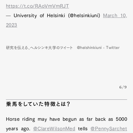
https://t.co/RAoVmVmRJT
— University of Helsinki (@helsinkiuni)
March 10,
2023
研究を伝える、ヘルシンキ大学のツイート @helshinkiuni - Twitter
6/9
乗馬をしていた特徴とは？
Horse riding may have begun as far back as 5000
years ago.
@ClareWilsonMed
tells
@PennySarchet