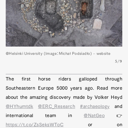
@Helsinki University (Image：Michał Podsiadło) – website
5/9
The first horse riders galloped through
Southeastern Europe 5000 years ago. Read more
about the amazing discovery made by Volker Heyd
@HYhumtdk
@ERC_Research
#archaeology
and
international team in
@NatGeo
👉
https://t.co/ZsSeksWToC
or on