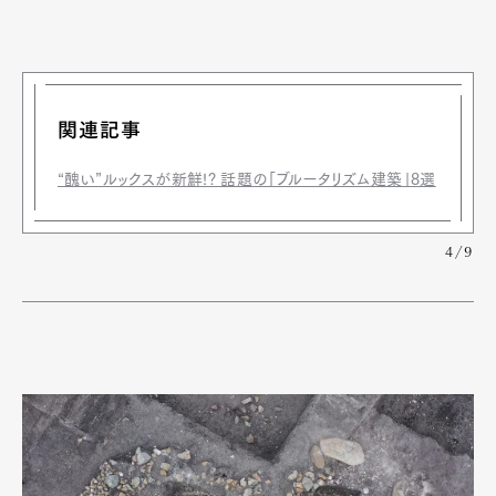
関連記事
“醜い”ルックスが新鮮!?︎ 話題の「ブルータリズム建築」8選
4/9