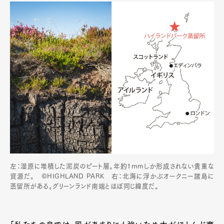
左：湿原に堆積した泥炭のピート層。年約1mmしか形成されない貴重な
資源だ。 ©HIGHLAND PARK 右：北海に浮かぶオークニー諸島に
蒸留所がある。グリーンランド南端とほぼ同じ緯度だ。