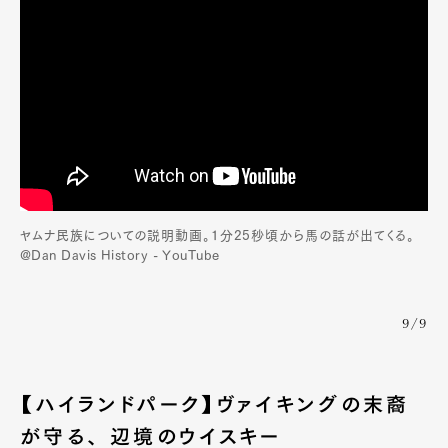
Art&Design
Watch
Fashion
Gourmet
Cars
Product
Culture
Lifestyle
Pen Membership
Magazine
Official Columnist
About
ヤムナ民族についての説明動画。1分25秒頃から馬の話が出てくる。
Contact
@Dan Davis History - YouTube
9/9
Pen Meet
Pen international
Pen tw
【ハイランドパーク】ヴァイキングの末裔
が守る、 辺境のウイスキー