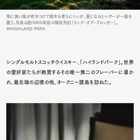
常に強い風が吹きつけて樹木も育ちにくいが、夏になるとヘザーが一面を
覆う。写真は約5000年前の環状列石「リング・オブ・ブロッガー」。
©HIGHLAND PARK
シングルモルトスコッチウイスキー、「ハイランドパーク」。世界
の愛好家たちが絶賛するその唯一無二のフレーバーに導か
れ、最北端の辺境の地、オークニー諸島を訪ねた。