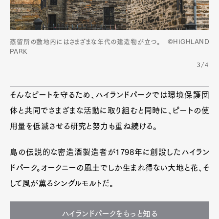
蒸留所の敷地内にはさまざまな年代の建造物が立つ。 ©HIGHLAND
PARK
3/4
そんなピートを守るため、ハイランドパークでは環境保護団
体と共同でさまざまな活動に取り組むと同時に、ピートの使
用量を低減させる研究と努力も重ね続ける。
島の伝説的な密造酒製造者が1798年に創設したハイラン
ドパーク。オークニーの風土でしか生まれ得ない大地と花、そ
して風が薫るシングルモルトだ。
ハイランドパークをもっと知る