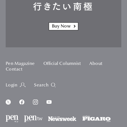
行きたい南極
Buy Now
Pen Magazine
Official Columnist
About
Contact
Login
Search