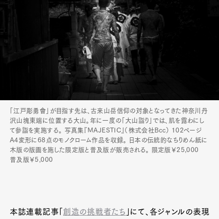
「江戸彫勇會」が目指す先は、古来山岳信仰の対象となってきた神奈川丹
沢山塊東端に位置する大山。年に一度の「大山詣り」では、肌を露わにし
て参詣を実施する。 写真集『MAJESTIC』（株式会社Bcc） 102ページ
A4変形に68点のモノクローム作品を収録。 日本の伝統的なちりめん紙に
木版の版画を施した限定版と普及版が販売される。 限定版￥25,000
普及版￥5,000
本誌連載記事「
創造の挑戦者たち
」にて、各ジャンルの表現