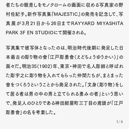
者たちの眼差しをモノクロームの画面に収める写真家の野
村佐紀子。新作写真集『MAJESTIC』の発売を記念して、写
真展が3月21日から26日までRAYYARD MIYASHITA
PARK 3F EN STUDIOにて開催される。
写真集で被写体となったのは、明治時代後期に発足した日
本最古の彫り物の會「江戸彫勇會（えどちょうゆうかい）」の
面々だ。明治35（1902）年、東京・神田で名人彫師と呼ばれ
た彫宇之に彫り物を入れてもらった仲間たちが、まとまった
會をつくろうということから発足された。「文身（彫り物）をし
て居る者は男の中の男と立てられる勇みの者」という思い
で、発足人のひとりである神田紺屋町三丁目の鳶頭が「江戸
彫勇會」の名を考案した。
1/4