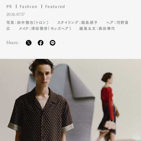
Pen international
Pen tw
PR
Fashion
Featured
2026.07.17
写真：田中雅也（トロン）
スタイリング：飯島朋子
ヘア：河野富
広
メイク：津田雅世（モッズヘア）
編集＆文：森田華代
Share: