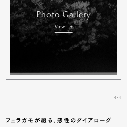
Photo Gallery
View
Art&Design
Watch
Fashion
Gourmet
Cars
Product
Culture
Lifestyle
Pen Membership
Magazine
Official Columnist
About
Contact
4/4
Pen Meet
フェラガモが綴る、感性のダイアローグ