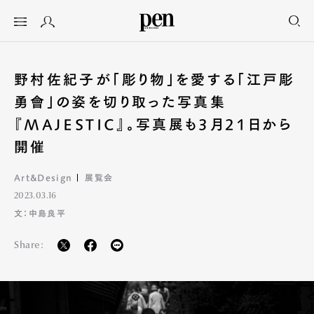
野村佐紀子が「彫り物」を愛する「江戸彫
勇會」の姿を切り取った写真集
『MAJESTIC』。写真展も3月21日から
開催
Art&Design
展覧会
2023.03.16
文：中島良平
Share: