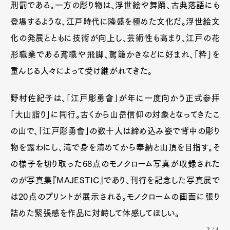
刑罰である。一方の彫り物は、浮世絵や舞踊、古典落語にも
登場するような、江戸時代に隆盛を極めた文化だ。浮世絵文
化の発展とともに技術が向上し、芸術性も高まり、江戸の花
形職業である鳶職や飛脚、駕籠かきなどに好まれ、「粋」を
重んじる人々によって受け継がれてきた。
野村佐紀子は、「江戸彫勇會」が年に一度向かう正式参拝
「大山詣り」に同行。古くから山岳信仰の対象となってきたこ
の山で、「江戸彫勇會」の数十人は締め込み姿で背中の彫り
物を露わにし、滝で身を清めてから奉納と山頂を目指す。そ
の様子を切り取った68点のモノクローム写真が収録された
のが写真集『MAJESTIC』であり、刊行を記念した写真展で
は20点のプリントが展示される。モノクロームの画面に張り
詰めた緊張感を作品に対峙して体感してほしい。