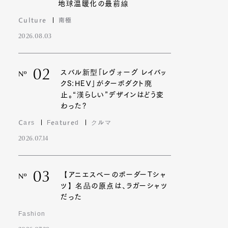
地球温暖化の最前線
Culture
南極
2026.08.03
02
スバル新型「レヴォーグ レイバッ
Nº
クS:HEV」がターボダクト廃
止。“漢らしい”デザインはどう変
わった?
Cars
Featured
クルマ
2026.07.14
03
【アニエスベーのボーダーTシャ
Nº
ツ】名品の原点は、ラガーシャツ
だった
Fashion