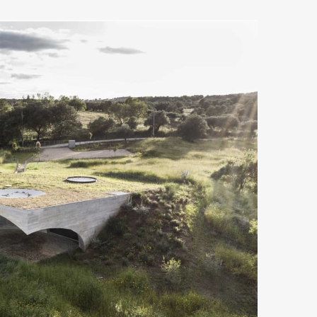
Art&Design
Watch
Fashion
ourmet
Cars
Product
Culture
Lifestyle