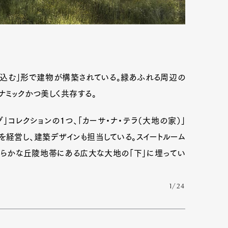
mbership
Magazine
Official Columnist
About
め込む」形で建物が構築されている。緑あふれる周辺の
ナミックかつ美しく共存する。
et
Pen international
Pen tw
」コレクションの１つ、「カーサ・ナ・テラ（大地の家）」
を経営し、建築デザインも担当している。スイートルーム
柔らかな丘陵地帯にある広大な大地の「下」に埋ってい
1/24