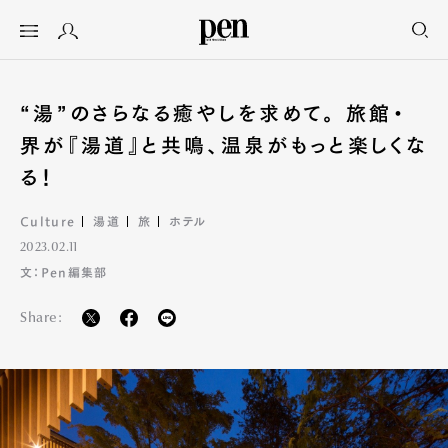
“湯”のさらなる癒やしを求めて。 旅館・
界が『湯道』と共鳴、温泉がもっと楽しくな
る！
Culture
湯道
旅
ホテル
2023.02.11
文：Pen編集部
Share: