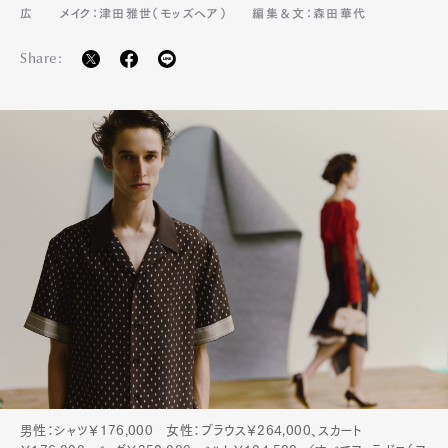
広
メイク：津田雅世（モッズヘア）
編集＆文：森田華代
Share:
男性：シャツ￥176,000 女性：ブラウス￥264,000、スカート