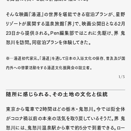
そんな映画『湯道』の世界を堪能できる宿泊プランが、星野
リゾートが展開する温泉旅館「界」で、映画公開日となる2月
23日から提供される。Pen編集部ではこれに先駆け、界 鬼
怒川を訪問。同宿泊プランを体験してきた。
※…湯道初代家元。「湯道」を通して日本の入浴文化の保存、普及及び国
内外への啓蒙活動をする湯道文化振興会の設立者。
1/5
随所に感じられる、その土地の文化と伝統
東京から電車で2時間ほどの栃木・鬼怒川。今では街全体
がコロナ禍以前の本来の活気を取り戻しているそうだ。界 鬼
怒川には、鬼怒川温泉駅から車で約5分で到着できる。ロー