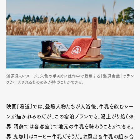
Official Columnist
About
Contact
Pen Meet
Pen international
Pen tw
湯道具のイメージ。朱色の手ぬぐいは作中で登場する「湯道会館」でラン
クが上とされるもののみが持つことができる。
映画『湯道』では、登場人物たちが入浴後、牛乳を飲むシー
ンが描かれるのだが、この宿泊プランでも、湯上がり処（※
界 阿蘇では各客室）で地元の牛乳を味わうことができる。
界 鬼怒川はコーヒー牛乳だそうだ。お風呂＆牛乳の組み合