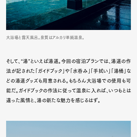
大浴場と露天風呂。泉質はアルカリ単純温泉。
そして、“湯”といえば湯道。今回の宿泊プランでは、湯道の作
法が記された「ガイドブック」や「水呑み」「手拭い」「湯桶」な
どの湯道グッズも用意される。もちろん大浴場での使用も可
Art&Design
Watch
Fashion
能だ。ガイドブックの作法に従って温泉に入れば、いつもとは
Gourmet
Cars
違った風情と、湯の新たな魅力を感じるはず。
Product
Culture
Lifestyle
Pen Membership
Magazine