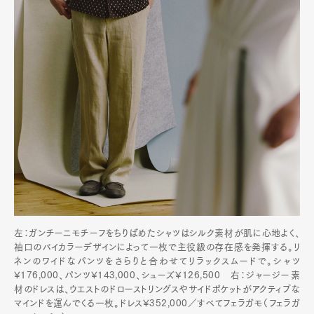
左：ガンチーニモチーフをちりばめたシャツはシルク素材が肌に心地よく、
袖口のバイカラーデザインによって一枚で主役級の存在感を発揮する。リ
ネンのワイドなパンツをさらりと合わせてリラックスムードで。シャツ
¥176,000、パンツ¥143,000、シューズ¥126,500 右：ジャージー素
材のドレスは、ウエストのドローストリングスやサイドポケットがアクティブな
マインドを運んでくる一枚。ドレス¥352,000／すべてフェラガモ（フェラガ