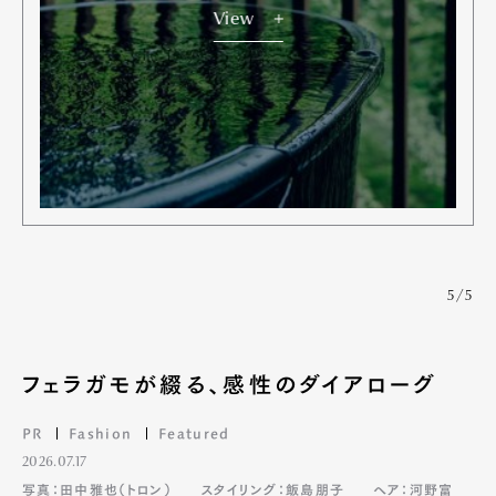
View
5/5
フェラガモが綴る、感性のダイアローグ
PR
Fashion
Featured
2026.07.17
写真：田中雅也（トロン）
スタイリング：飯島朋子
ヘア：河野富