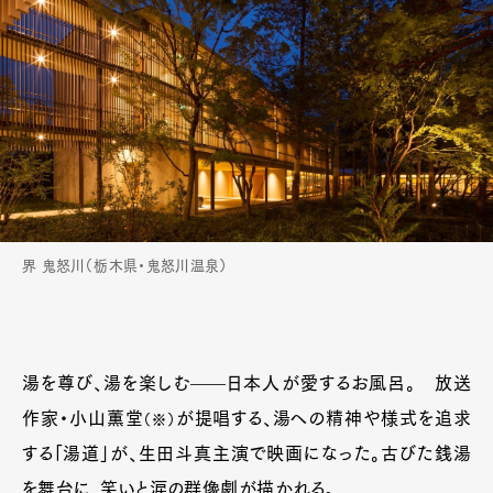
界 鬼怒川（栃木県・鬼怒川温泉）
湯を尊び、湯を楽しむ——日本人が愛するお風呂。 放送
作家・小山薫堂
が提唱する、湯への精神や様式を追求
（※）
する「湯道」が、生田斗真主演で映画になった。古びた銭湯
を舞台に、笑いと涙の群像劇が描かれる。