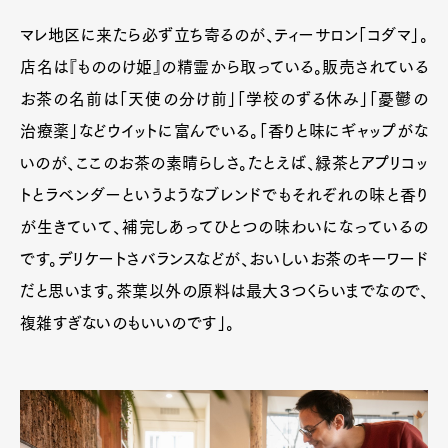
マレ地区に来たら必ず立ち寄るのが、ティーサロン「コダマ」。
店名は『もののけ姫』の精霊から取っている。販売されている
お茶の名前は「天使の分け前」「学校のずる休み」「憂鬱の
治療薬」などウイットに富んでいる。「香りと味にギャップがな
いのが、ここのお茶の素晴らしさ。たとえば、緑茶とアプリコッ
トとラベンダーというようなブレンドでもそれぞれの味と香り
が生きていて、補完しあってひとつの味わいになっているの
です。デリケートさバランスなどが、おいしいお茶のキーワード
Art&Design
Watch
Fashion
だと思います。茶葉以外の原料は最大３つくらいまでなので、
Gourmet
Cars
複雑すぎないのもいいのです」。
Product
Culture
Lifestyle
Pen Membership
Magazine