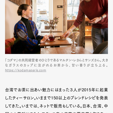
Official Columnist
About
Contact
Pen Meet
Pen international
Pen tw
「コダマ」の共同経営者のひとりであるマルタン・レさんとサンズさん。大き
なガラスのカップに注がれるお茶から、甘い香りが立ち上る。
https://kodamaparis.com
台湾でお茶に出あい魅力にはまった３人が2015年に起業
したティーサロン。いままで150以上のブレンドレシピを発表
してきた。いまでは、ネットで販売もしている。日本、台湾、中