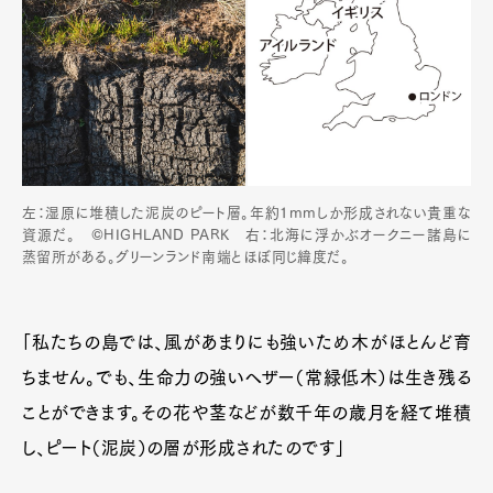
左：湿原に堆積した泥炭のピート層。年約1mmしか形成されない貴重な
資源だ。 ©HIGHLAND PARK 右：北海に浮かぶオークニー諸島に
蒸留所がある。グリーンランド南端とほぼ同じ緯度だ。
「私たちの島では、風があまりにも強いため木がほとんど育
ちません。でも、生命力の強いヘザー（常緑低木）は生き残る
ことができます。その花や茎などが数千年の歳月を経て堆積
し、ピート（泥炭）の層が形成されたのです」