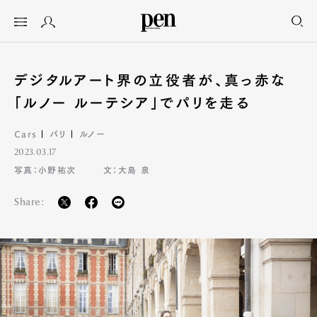
デジタルアート界の立役者が、真っ赤な
「ルノー ルーテシア」でパリを走る
Cars
パリ
ルノー
2023.03.17
写真：小野祐次
文：大島 泉
Share: