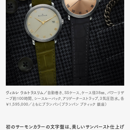
ヴィルレ ウルトラスリム／
自動巻き、SSケース、ケース径38㎜、パワーリザ
ーブ約100時間、シースルーバック、アリゲーターストラップ、3気圧防水。各
￥1,595,000／ともにブランパン（ブランパン ブティック 銀座）
初のサーモンカラーの文字盤は、美しいサンバースト仕上げ