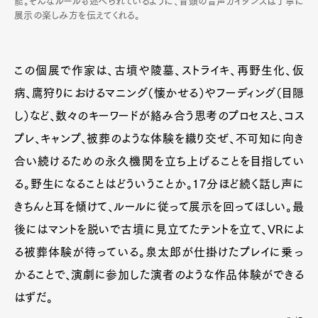
能。そんなルールも述べられているように、冒頭の音声ガイダンスは丁寧に
展示の楽しみ方を伝えてくれる。
この個展で作家は、古墳や陵墓、ストライキ、再野生化、仮
病、鷹狩りにおけるマニング（懐かせる）やフーディング（目隠
し）など、数々のキーワードが絡み合う思考のプロセスと、コス
プレ、キャンプ、被葬のような体験を織り交ぜ、不可知に向き
合い続けるための永久機関を立ち上げることを目指してい
る。野生になることはどういうことか。17分ほど続く話し声に
きちんと耳を傾けて、ルールに従って展示を回ってほしい。最
後にはマントを脱いで古墳に見立てたテントを立て、VRによ
る被葬体験が待っている。泉太郎が仕掛けたプレイに乗っ
かることで、演劇に参加した演者のような作品体験ができる
はずだ。