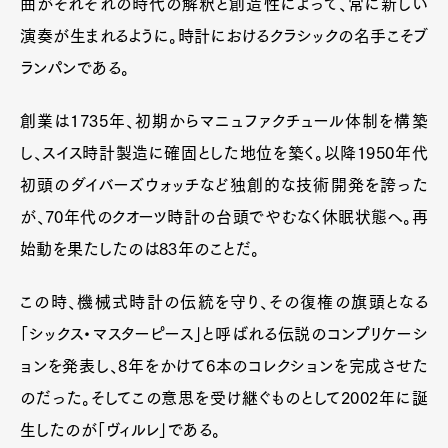
曲がそれぞれの時代の解釈と創造性によって、常に新しい
演奏が生まれるように。時計におけるクラシックの名手こそブ
ランパンである。
創業は1735年、初期からマニュファクチュール体制を構築
し、スイス時計製造に確固とした地位を築く。以降1950年代
Art&Design
Watch
Fashion
初頭のダイバーズウォッチなど独創的な技術開発を誇った
Gourmet
Cars
が、70年代のクオーツ時計の台頭でやむなく休眠状態へ。再
Product
Culture
Lifestyle
始動を果たしたのは83年のことだ。
この時、機械式時計の伝統を守り、その復権の旗頭となる
「シックス・マスターピース」と呼ばれる伝説のコンプリケーシ
Pen Membership
Magazine
Official Columnist
About
ョンを発表し、8年をかけて6本のコレクションを完成させた
Contact
のだった。そしてこの意思を受け継ぐものとして2002年に誕
生したのが「ヴィルレ」である。