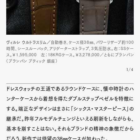
ヴィルレ ウルトラスリム／
自動巻き、ケース径38㎜、パワーリザーブ約100
時間、シースルーバック、アリゲーターストラップ、3気圧防水。右：SSケー
ス。￥1,595,000 左：18KRGケース。￥3,278,000／ともにブランパン
（ブランパン ブティック 銀座）
1/4
ドレスウォッチの王道であるラウンドケースに、懐中時計のハ
ンターケースから着想を得たダブルステップベゼルを特徴に
する。端正なデザインはまさに「シックス・マスターピース」の
継承だ。昨年フルモデルチェンジといえる刷新をしながらも、
基本を崩すことはない。それもブランドの精神の象徴だから
だろう。新作では待望の38㎜ケースが加わった。