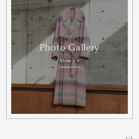
Photo Gallery
View
Art&Design
Watch
Fashion
Gourmet
Cars
3/3