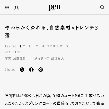
やわらかくゆれる、自然素材×トレンチ3
選
Fashion
コート
ポール・スミス
オーラリー
2023.03.06
写真：加藤佳男
スタイリング：飯垣祥大
Share:
三寒四温が続く今日この頃。冬物のコートをまだ手放せない
ところだが、スプリングコートの準備もしておきたい。春感満