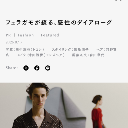
Product
Culture
Lifestyle
フェラガモが綴る、感性のダイアローグ
Pen Membership
Magazine
PR
Fashion
Featured
Official Columnist
About
Contact
2026.07.17
写真：田中雅也（トロン）
スタイリング：飯島朋子
ヘア：河野富
広
メイク：津田雅世（モッズヘア）
編集＆文：森田華代
Share:
Pen Meet
Pen international
Pen tw