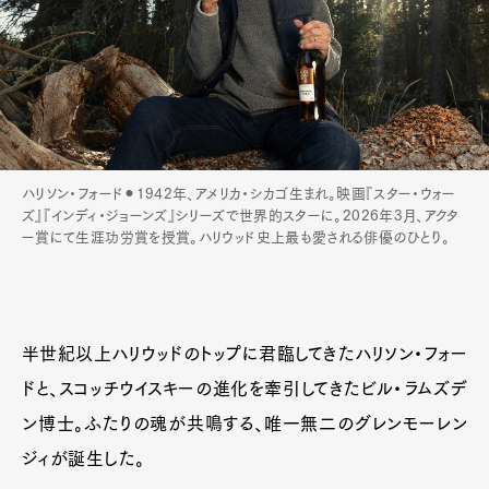
ハリソン・フォード⚫︎1942年、アメリカ・シカゴ生まれ。映画『スター・ウォー
ズ』『インディ・ジョーンズ』シリーズで世界的スターに。2026年3月、アクタ
ー賞にて生涯功労賞を授賞。ハリウッド史上最も愛される俳優のひとり。
半世紀以上ハリウッドのトップに君臨してきたハリソン・フォー
ドと、スコッチウイスキーの進化を牽引してきたビル・ラムズデ
ン博士。ふたりの魂が共鳴する、唯一無二のグレンモーレン
ジィが誕生した。