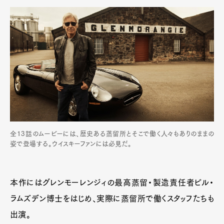
全13話のムービーには、歴史ある蒸留所とそこで働く人々もありのままの
姿で登場する。ウイスキーファンには必見だ。
Art&Design
Watch
Fashion
Gourmet
Cars
Product
Culture
Lifestyle
本作にはグレンモーレンジィの最高蒸留・製造責任者ビル・
ラムズデン博士をはじめ、実際に蒸留所で働くスタッフたちも
出演。