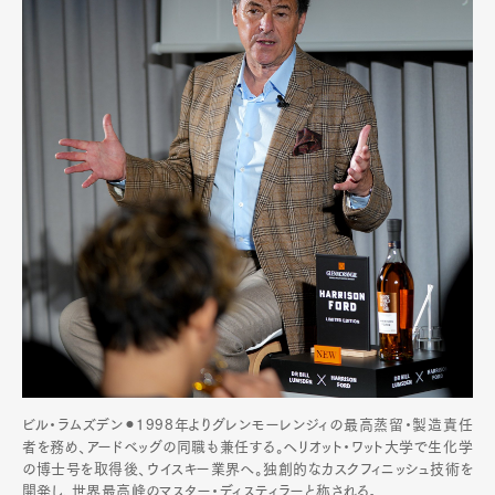
ビル・ラムズデン⚫︎1998年よりグレンモーレンジィの最高蒸留・製造責任
者を務め、アードベッグの同職も兼任する。ヘリオット・ワット大学で生化学
の博士号を取得後、ウイスキー業界へ。独創的なカスクフィニッシュ技術を
開発し、世界最高峰のマスター・ディスティラーと称される。