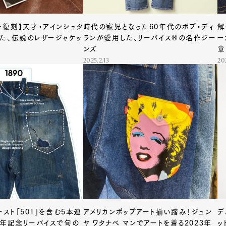
作復刻】天才・アインシュタ
時代の寵児となった60年代のボブ・ディ
解
た、伝説のレザージャケッ
ランが愛用した、リーバイス®の名作ジー
ー
ンズ
章
2025.2.13
202
ースト「501」を含む5本連
アメリカンポップアート揃い踏み！ジュン
デ
周年記念リーバイスで旬の
ヤ ワタナベ マンでアートを着る2023年
ッ