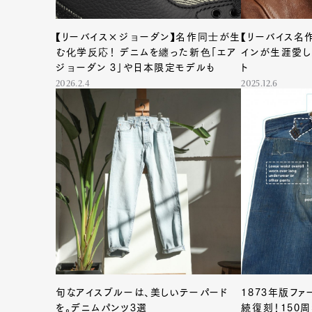
【リーバイス×ジョーダン】名作同士が生
【リーバイス名
む化学反応！ デニムを纏った新色「エア
インが生涯愛し
ジョーダン 3」や日本限定モデルも
ト
2026.2.4
2025.12.6
旬なアイスブルーは、美しいテーパード
1873年版ファ
を。デニムパンツ3選
続復刻！150