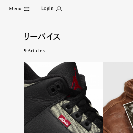
Login
Menu
Close
リーバイス
9 Articles