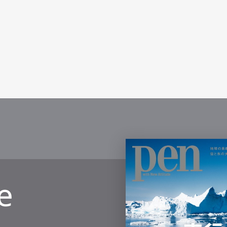
mbership
Magazine
Official Columnist
About
et
Pen international
Pen tw
e