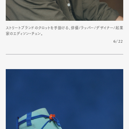
ストリートブランドのクロットを手掛ける、俳優/ラッパー/デザイナー/起業
家のエディソン・チェン。
6/22
Art&Design
Watch
Fashion
Gourmet
Cars
Product
Culture
Lifestyle
Pen Membership
Magazine