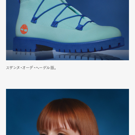
Official Columnist
About
Contact
Pen Meet
Pen international
Pen tw
スザンヌ・オーデ・ヘーゲル版。