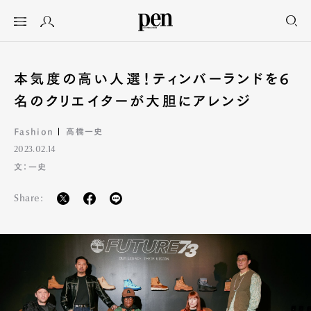
本気度の高い人選！ティンバーランドを6
名のクリエイターが大胆にアレンジ
Fashion
高橋一史
2023.02.14
文：一史
Share: