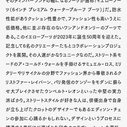
そのティンバーランドの軸になるブーツが通称「イエローブー
ツ（6インチ プレミアム ウォータープルーフ ブーツ）」だ。防水
性能がありクッション性豊かで、ファッション性も高いうえに
低価格。他に並ぶ存在のないワンアンドオンリーのブーツで
ある。このイエローブーツが2023年に誕生50周年を迎えた。
記念して6名のクリエーターたちとコラボレーションプロジェ
クトを展開。その人選がかなりユニークなのだ。ストリート系モ
ードのア・コールド・ウォールを手掛けるサミュエル・ロス、ミリ
タリーやリサイクルの分野でファッション界から尊敬されるク
リストファー・レイバーン、パリ発信のケンゾーをモダンに蘇ら
せ大ブレイクさせたウンベルト・レオンといった中堅の実力
派ばかり。ストリートスタイルが好きな人は、俳優出身で自身
が立ち上げたクロットのデザイナーでもあるエディソン・チェ
ンの参加に心踊るかもしれない。デザインというプロセスに