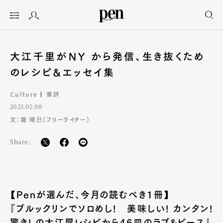
大江千里がNY から発信、生き抜くため
のレシピ&エッセイ集
Culture
書評
2023.02.08
文：瀧 晴巳（フリーライター）
Share:
【Penが選んだ、今月の読むべき1冊】
『ブルックリンでソロめし! 美味しい! カンタン!
驚き! の大江屋レシピから46皿のラブ&ピース』