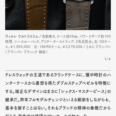
ヴィルレ ウルトラスリム／
自動巻き、ケース径38㎜、パワーリザーブ約100
時間、シースルーバック、アリゲーターストラップ、3気圧防水。右：SSケー
ス。￥1,595,000 左：18KRGケース。￥3,278,000／ともにブランパン
（ブランパン ブティック 銀座）
1/4
ドレスウォッチの王道であるラウンドケースに、懐中時計のハ
ンターケースから着想を得たダブルステップベゼルを特徴に
する。端正なデザインはまさに「シックス・マスターピース」の
継承だ。昨年フルモデルチェンジといえる刷新をしながらも、
基本を崩すことはない。それもブランドの精神の象徴だから