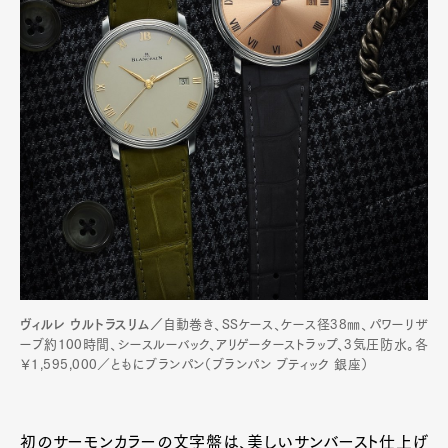
ヴィルレ ウルトラスリム／
自動巻き、SSケース、ケース径38㎜、パワーリザ
ーブ約100時間、シースルーバック、アリゲーターストラップ、3気圧防水。各
￥1,595,000／ともにブランパン（ブランパン ブティック 銀座）
初のサーモンカラーの文字盤は、美しいサンバースト仕上げ