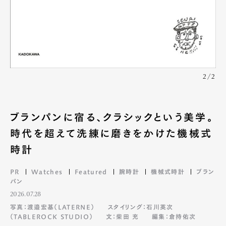
2/2
ブランパンに宿る、クラシックという美学。
時代を超えて洗練に磨きをかけた機械式
時計
PR
Watches
Featured
腕時計
機械式時計
ブラン
パン
2026.07.28
写真：渡邉宏基（LATERNE）
スタイリング：石川英次
（TABLEROCK STUDIO）
文：柴田 充
編集：倉持佑次