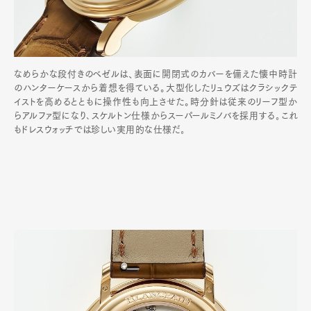
なめらかな段付きのベゼルは、表面に開閉式のカバーを備えた懐中時計
のハンターケースから着想を得ている。大型化したリュウズはクラシックテ
イストを高めるとともに操作性も向上させた。時分針は従来のリーフ型か
らアルファ型になり､スケルトン仕様からスーパールミノバを採用する｡これ
もドレスウォッチでは珍しい実用的な仕様だ｡