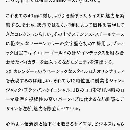
だろう。新作では待望の38㎜ケースが加わった。
Art&Design
Watch
Fashion
Gourmet
Cars
これまでの40㎜に対し、より引き締まったサイズに魅力を凝
Product
Culture
Lifestyle
縮する。それも、誇示ではなく、抑制によって個性を表現して
きたコレクションらしい。その上でステンレス・スチールケース
に艶やかなサーモンカラーの文字盤を初めて採用し、ブティ
Pen Membership
Magazine
ック限定ではイエローゴールドの針やインデックスを組み合
Official Columnist
About
Contact
わせたバイカラーを導入するなどモダニティを演出する。
3針カレンダーというベーシックなスタイルほどオリジナリティ
を表現するのは難しい。それでも12時位置に創業者ジャン=
Pen Meet
ジャック・ブランパンのイニシャル、ＪＢのロゴを掲げ、4時のロ
ーマ数字を視認性の高いバータイプに代えるなど細部にデ
Pen international
Pen tw
ザインを注ぎ、魅力を際立たせている。
心地よい装着感と袖下にも収まるサイズは、ビジネスはもち