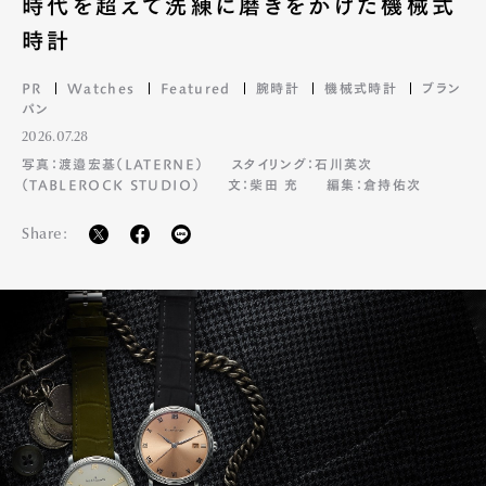
時代を超えて洗練に磨きをかけた機械式
時計
PR
Watches
Featured
腕時計
機械式時計
ブラン
パン
2026.07.28
写真：渡邉宏基（LATERNE）
スタイリング：石川英次
（TABLEROCK STUDIO）
文：柴田 充
編集：倉持佑次
Share: