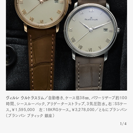
ヴィルレ ウルトラスリム／
自動巻き、ケース径38㎜、パワーリザーブ約100
時間、シースルーバック、アリゲーターストラップ、3気圧防水。右：SSケー
ス。￥1,595,000 左：18KRGケース。￥3,278,000／ともにブランパン
（ブランパン ブティック 銀座）
1/4