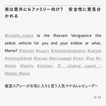
実は意外にもファミリー向け？ 安全性に意見分
かれる
@mobile_mama
Is the Rezvani Vengeance the
safest vehicle for you and your kiddos or what,
Mama?
#rezvani
#luxury
#rezvanivengeance
#cartok
#momsoftiktok
#foryou
#foryoupage
#fypシ
#fyp
#fy
#mom
#family
#military
♬ original sound -
Art&Design
Watch
Fashion
Gourmet
Cars
Mobile_Mama
Product
Culture
Lifestyle
催涙スプレーがお気に入りと言う人気ママさんレビューアー
9/14
Pen Membership
Magazine