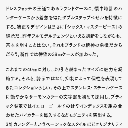
ドレスウォッチの王道であるラウンドケースに、懐中時計のハ
ンターケースから着想を得たダブルステップベゼルを特徴に
する。端正なデザインはまさに「シックス・マスターピース」の
継承だ。昨年フルモデルチェンジといえる刷新をしながらも、
基本を崩すことはない。それもブランドの精神の象徴だから
だろう。新作では待望の38㎜ケースが加わった。
これまでの40㎜に対し、より引き締まったサイズに魅力を凝
縮する。それも、誇示ではなく、抑制によって個性を表現して
きたコレクションらしい。その上でステンレス・スチールケース
に艶やかなサーモンカラーの文字盤を初めて採用し、ブティ
ック限定ではイエローゴールドの針やインデックスを組み合
わせたバイカラーを導入するなどモダニティを演出する。
3針カレンダーというベーシックなスタイルほどオリジナリティ