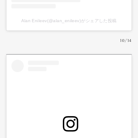
Alan Enileev(@alan_enileev)がシェアした投稿
10/14