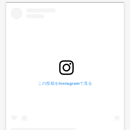
Official Columnist
About
Contact
Pen Meet
Pen international
Pen tw
この投稿をInstagramで見る