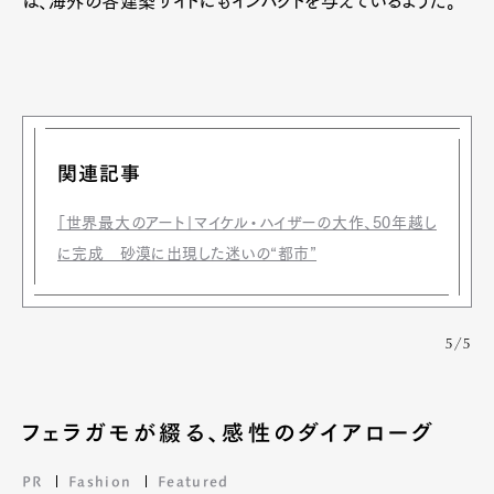
は、海外の各建築サイトにもインパクトを与えているようだ。
Art&Design
Watch
Fashion
Gourmet
Cars
Product
Culture
Lifestyle
関連記事
「世界最大のアート」マイケル・ハイザーの大作、50年越し
に完成 砂漠に出現した迷いの“都市”
Pen Membership
Magazine
Official Columnist
About
Contact
5/5
Pen Meet
フェラガモが綴る、感性のダイアローグ
Pen international
Pen tw
PR
Fashion
Featured