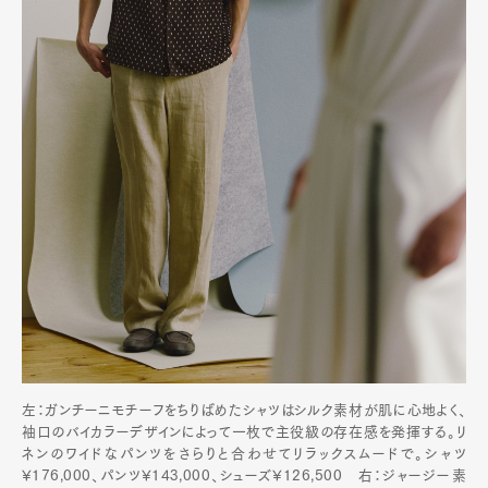
左：ガンチーニモチーフをちりばめたシャツはシルク素材が肌に心地よく、
袖口のバイカラーデザインによって一枚で主役級の存在感を発揮する。リ
ネンのワイドなパンツをさらりと合わせてリラックスムードで。シャツ
¥176,000、パンツ¥143,000、シューズ¥126,500 右：ジャージー素