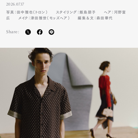
2026.07.17
写真：田中雅也（トロン）
スタイリング：飯島朋子
ヘア：河野富
広
メイク：津田雅世（モッズヘア）
編集＆文：森田華代
Share: