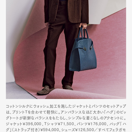
Art&Design
Watch
Fashion
Gourmet
Cars
Product
Culture
Lifestyle
Pen Membership
Magazine
Official Columnist
About
Contact
Pen Meet
コットンシルクにウォッシュ加工を施したジャケットとパンツのセットアップ
Pen international
Pen tw
は、プリントTを合わせて軽快に。アンバランスなほど大きい「ハグ」のビッ
グトートが新鮮なバランスをもたらし、シンプルな着こなしのアクセントに。
ジャケット¥396,000、Tシャツ¥71,500、パンツ¥176,000、バッグ「ハ
グ」（ストラップ付き）¥594,000、シューズ¥126,500／すべてフェラガモ