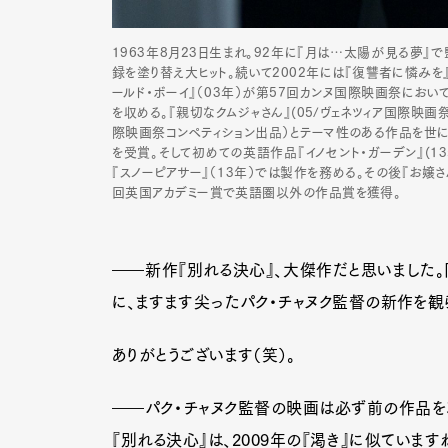
1963年8月23日生まれ。92年に『月は…太陽が見る夢』で
録を塗り替え大ヒット。続いて2002年には『復讐者に憐みを
ールド・ボーイ』（03年）が第57回カンヌ国際映画祭にお
を収める。『親切なクムジャさん』(05/ヴェネツィア国際映画
際映画祭コンペティション出品）とテーマ性のある作品を世に
を受賞。そして初めての英語作品『イノセント・ガーデン』(
『スノーピアサー』（13年）では製作を務める。その後『お嬢さ
回英国アカデミー賞で英語圏以外の作品賞を獲得。
――新作『別れる決心』、大傑作だと思いました。
に、ますます尖ったパク・チャヌク監督の新作を観
ありがとうございます（笑）。
――パク・チャヌク監督の映画は必ず前の作品を
『別れる決心』は、2009年の『渇き』に似ていま