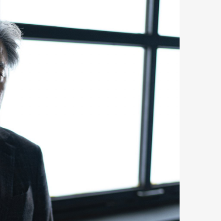
Art&Design
Watch
Fashion
ourmet
Cars
Product
Culture
Lifestyle