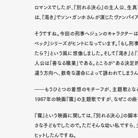
ロマンスでしたが、『別れる決心』の主人公、生真
は、『渇き』でソン・ガンホさんが演じたヴァンパイ
そうですね。今回の刑事ヘジュンのキャラクターは
ベック』シリーズがヒントになっています。「もし刑
たら？」という風に想像しました。そして『渇き』
人公は「善なる職業」である。ところが“ある決定
違う方向へ、数奇な運命によって誘われてしまうん
――もうひとつの着想のモチーフが、主題歌となる
1967年の映画『霧』の主題歌ですが、なぜこの
『霧』という映画に関しては、『別れる決心』の脚
さな子どもでしたので。ただそんな幼い私ですら、
ヒットしたんですね。