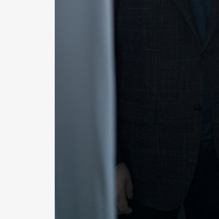
Pen Me
Pen Me