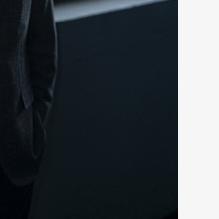
mbership
Magazine
Official Columnist
About
et
Pen international
Pen tw