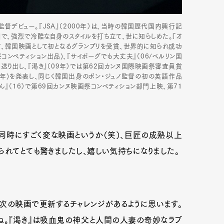
監督デビュー。『JSA』（2000年）は、当時の韓国歴代国内興行記
』で、強烈で冷酷な自身のスタイルを打ち立て、世に知らしめた。『オ
いて、韓国映画として初となるグランプリを受賞、世界的に知られ成功
祭コンペティション出品)、『サイボーグでも大丈夫』（06/ベルリン国
送り出し、『渇き』（09年）では第62回カンヌ国際映画祭審査員賞
13年)を発表し、同じく韓国出身のポン・ジュノ監督の初の英語作品
ん』（16）で第69回カンヌ映画祭コンペティション部門上映、第71
同時にすごく変な映画というか（笑）、巨匠の成熟以上
られてとても驚きましたし、嬉しい気持ちになりました。
次の映画で更新するチャレンジがあるように思います。
すね。『渇き』は吸血鬼の神父と人間の人妻の奇妙なラブ