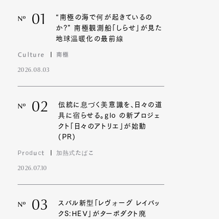
01
“南極の海で何が起きているの
Nº
か?” 南極観測船「しらせ」が見た
地球温暖化の最前線
Culture
南極
2026.08.03
02
伝統に息づく美意識を、日々の道
Nº
具に宿らせる。glo の新プロジェ
クト「日々のアトリエ」が始動
(PR)
Product
加熱式たばこ
2026.07.10
03
スバル新型「レヴォーグ レイバッ
Nº
クS:HEV」がターボダクト廃