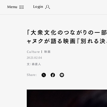
Login
Menu
Close
「大衆文化のつながりの一部
ャヌクが語る映画『別れる決
Culture
映画
2023.02.04
文：森直人
Share: