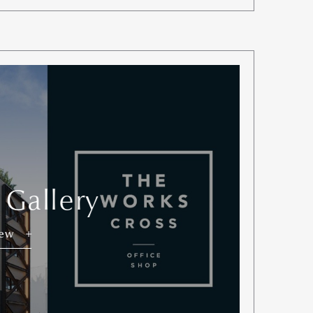
 Gallery
iew