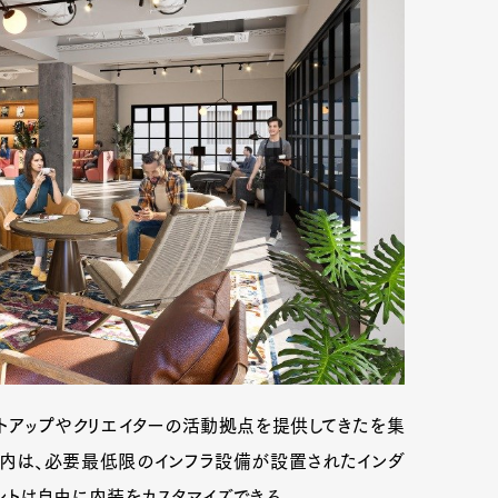
mbership
Magazine
Official Columnist
About
et
Pen international
Pen tw
トアップやクリエイターの活動拠点を提供してきたを集
有部内は、必要最低限のインフラ設備が設置されたインダ
ントは自由に内装をカスタマイズできる。