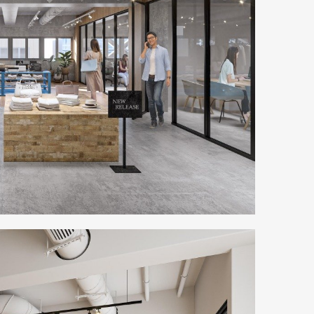
Art&Design
Watch
Fashion
ourmet
Cars
Product
Culture
Lifestyle