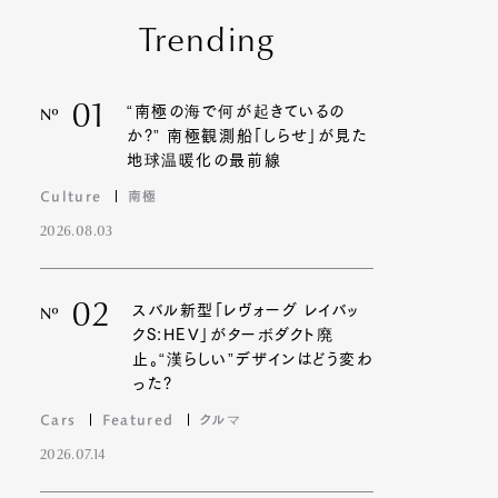
Trending
01
“南極の海で何が起きているの
Nº
か?” 南極観測船「しらせ」が見た
地球温暖化の最前線
Culture
南極
2026.08.03
02
スバル新型「レヴォーグ レイバッ
Nº
クS:HEV」がターボダクト廃
止。“漢らしい”デザインはどう変わ
った?
Cars
Featured
クルマ
2026.07.14