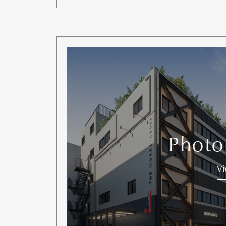
Photo
V