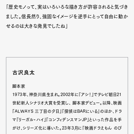
「歴史モノって、実はいろいろな描き方が許容されると気づき
Art&Design
Watch
Fashion
Gourmet
Cars
ました。信長然り、強固なイメージを逆手にとって自由に動か
Product
Culture
Lifestyle
せるのは大きな発見でしたね」
Pen Membership
Magazine
Official Columnist
About
Contact
古沢良太
脚本家
1973年、神奈川県生まれ。2002年に『アシ！』でテレビ朝日21
Pen Meet
世紀新人シナリオ大賞を受賞し、 脚本家デビュー。以降、映画
Pen international
Pen tw
『ALWAYS 三丁目の夕日』『探偵はBARにいる』のほか、ドラ
マ『リーガル・ハイ』『コンフィデンスマンJP』といった作品を手
がけ、シリーズ化に導いた。23年3月に『映画ドラえもん のび