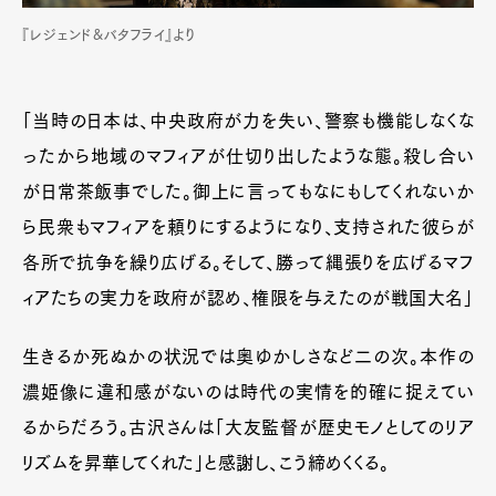
『レジェンド&バタフライ』より
「当時の日本は、中央政府が力を失い、警察も機能しなくな
ったから地域のマフィアが仕切り出したような態。殺し合い
が日常茶飯事でした。御上に言ってもなにもしてくれないか
ら民衆もマフィアを頼りにするようになり、支持された彼らが
各所で抗争を繰り広げる。そして、勝って縄張りを広げるマフ
ィアたちの実力を政府が認め、権限を与えたのが戦国大名」
生きるか死ぬかの状況では奥ゆかしさなど二の次。本作の
濃姫像に違和感がないのは時代の実情を的確に捉えてい
るからだろう。古沢さんは「大友監督が歴史モノとしてのリア
リズムを昇華してくれた」と感謝し、こう締めくくる。