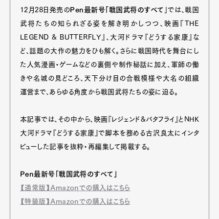
12月28日発売の
Pen最新号「戦国武将のすべて
」では、戦国
武将たちの知られざる姿を解き明かしつつ、映画『THE
LEGEND & BUTTERFLY』、大河ドラマ『どうする家康』な
ど、話題の大作の魅力をひも解く。
さらに戦国時代を舞台にし
た人気漫画・ゲームなどの裏側や制作秘話に加え、軍師の働
きや名城の見どころ、天下分け目の合戦模様や大名の組織
運営まで、あらゆる角度から戦国武将たちの姿に迫る。
本記事では、その中から、映画『レジェンド&バタフライ』とNHK
大河ドラマ『どうする家康』で脚本を務める古沢良太にインタ
ビューした記事を抜粋・再編集して掲載する。
Pen最新号「戦国武将のすべて」
【通常版】Amazonでの購入はこちら
【特装版】Amazonでの購入はこちら