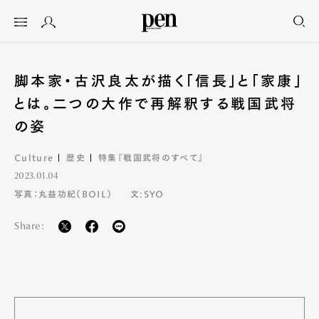
脚本家・古沢良太が描く「信長」と「家康」
とは。二つの大作で再解釈する戦国武将
の姿
Culture
歴史
特集『戦国武将のすべて』
2023.01.04
写真：丸益功紀（BOIL）
文:SYO
Share: