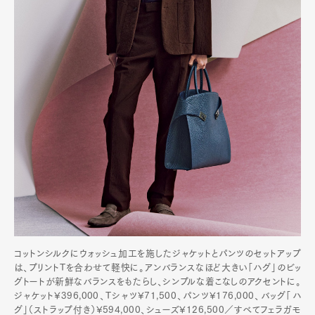
コットンシルクにウォッシュ加工を施したジャケットとパンツのセットアップ
は、プリントTを合わせて軽快に。アンバランスなほど大きい「ハグ」のビッ
グトートが新鮮なバランスをもたらし、シンプルな着こなしのアクセントに。
ジャケット¥396,000、Tシャツ¥71,500、パンツ¥176,000、バッグ「ハ
グ」（ストラップ付き）¥594,000、シューズ¥126,500／すべてフェラガモ