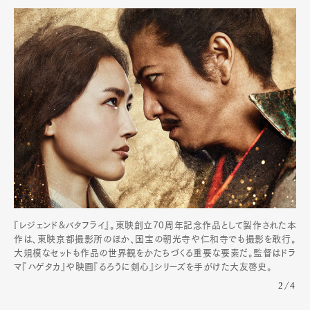
『レジェンド&バタフライ』。東映創立70周年記念作品として製作された本
作は、東映京都撮影所のほか、国宝の朝光寺や仁和寺でも撮影を敢行。
大規模なセットも作品の世界観をかたちづくる重要な要素だ。監督はドラ
マ『ハゲタカ』や映画『るろうに剣心』シリーズを手がけた大友啓史。
2/4