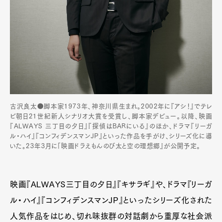
古沢良太●脚本家1973年、神奈川県生まれ。2002年に『アシ！』でテレ
ビ朝日21世紀新人シナリオ大賞を受賞し、脚本家デビュー。以降、映画
『ALWAYS 三丁目の夕日』『探偵はBARにいる』のほか、ドラマ『リーガ
ル・ハイ』『コンフィデンスマンJP』といった作品を手がけ、シリーズ化に導
いた。23年3月に「映画ドラえもんのび太と空の理想郷』が公開予定。
映画『ALWAYS三丁目の夕日』『キサラギ』や、ドラマ『リーガ
ル・ハイ』『コンフィデンスマンJP』といったシリーズ化された
人気作品をはじめ、切れ味抜群の対話劇から重厚な社会派