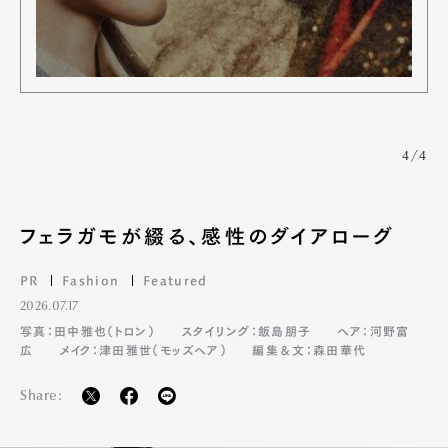
4/4
フェラガモが綴る、感性のダイアローグ
PR
Fashion
Featured
2026.07.17
写真：田中雅也（トロン）
スタイリング：飯島朋子
ヘア：河野富
広
メイク：津田雅世（モッズヘア）
編集＆文：森田華代
Share: