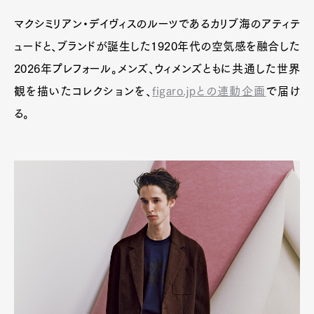
Art&Design
Watch
Fashion
マクシミリアン・デイヴィスのルーツであるカリブ海のアティテ
Gourmet
Cars
ュードと、ブランドが誕生した1920年代の空気感を融合した
Product
Culture
Lifestyle
2026年プレフォール。メンズ、ウィメンズともに共通した世界
観を描いたコレクションを、
figaro.jpとの連動企画
で届け
る。
Pen Membership
Magazine
Official Columnist
About
Contact
Pen Meet
Pen international
Pen tw