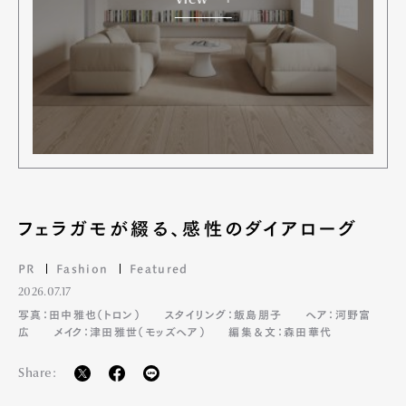
View
フェラガモが綴る、感性のダイアローグ
PR
Fashion
Featured
2026.07.17
写真：田中雅也（トロン）
スタイリング：飯島朋子
ヘア：河野富
広
メイク：津田雅世（モッズヘア）
編集＆文：森田華代
Share: