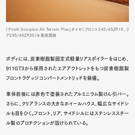
「Pirelli Scorpion All Terrain Plus」タイヤ（フロント245/45ZR19、リ
ア295/40ZR20）を専用開発
ボディには、炭素樹脂製固定式軽量リアスポイラーをはじめ、
911GT3から採用されたエアアウトレットをもつ炭素樹脂製
フロントラゲッジコンパートメントリッドを装備。
Art&Design
Watch
Fashion
Gourmet
Cars
車体前後には赤色で塗装されたアルミニウム製けん引バー。
さらに、クリアランスの大きなホイールハウス、幅広なサイドシ
Product
Culture
Lifestyle
ルも目をひく。フロント、リア、サイドシルにはステンレススチー
ル製のプロテクションが設けられている。
Pen Membership
Magazine