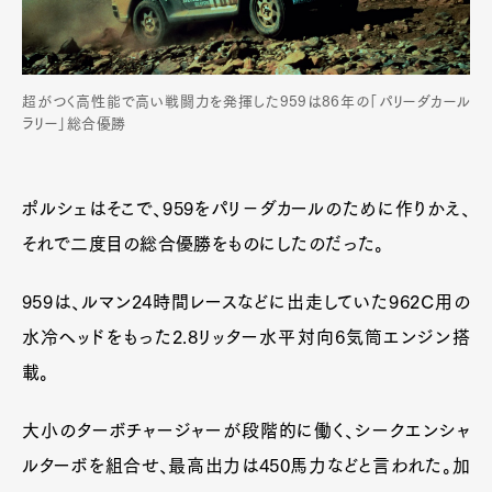
超がつく高性能で高い戦闘力を発揮した959は86年の「パリーダカール
ラリー」総合優勝
ポルシェはそこで、959をパリ−ダカールのために作りかえ、
それで二度目の総合優勝をものにしたのだった。
959は、ルマン24時間レースなどに出走していた962C用の
水冷ヘッドをもった2.8リッター水平対向6気筒エンジン搭
載。
大小のターボチャージャーが段階的に働く、シークエンシャ
ルターボを組合せ、最高出力は450馬力などと言われた。加