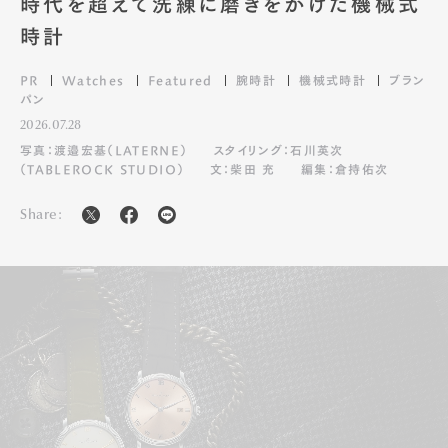
時計
PR
Watches
Featured
腕時計
機械式時計
ブラン
パン
2026.07.28
写真：渡邉宏基（LATERNE）
スタイリング：石川英次
（TABLEROCK STUDIO）
文：柴田 充
編集：倉持佑次
Share: