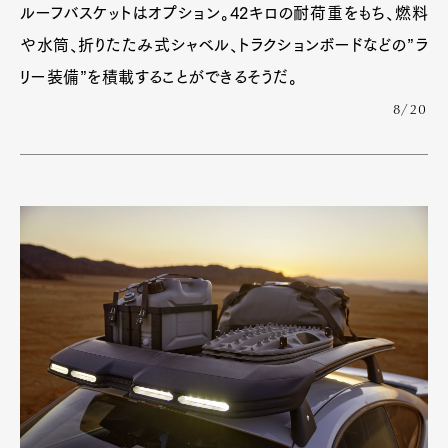
ルーフバスケットはオプション。42キロの耐荷重をもち、燃料
Official Columnist
About
Contact
や水筒、折りたたみ式シャベル、トラクションボードなどの”ラ
リー装備”を積載することができるそうだ。
8/20
Pen Meet
Pen international
Pen tw