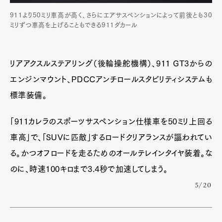
911より50ミリ車高が高く、さらにエアサスペンションによって前後とも30
ミリずつ車高を上げることもできる911ダカール
リアアクスルステアリング（後輪操舵機構）、911 GT3からの
エンジンマウント、PDCCアンチロールスタビリティシステムも
標準装備。
「911カレラのスポーツサスペンション仕様車を50ミリ上回る
車高」で、「SUVに匹敵」するロードクリアランスが謳われてい
る。かつオフロードを走るためのオールテレインタイヤ装着。な
のに、時速100キロまで3.4秒で加速してしまう。
5/20