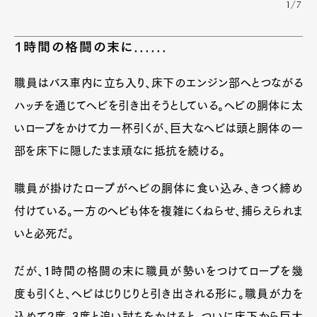
1/7
1時間の格闘の末に......
職員はバス車内に立ち入り、床下のエンジン部ヘとつながる
ハッチを通じてヘビを引き出そうとしている。ヘビの胴体に太
いロープをかけて力一杯引くが、巨大なヘビは頭と胴体の一
部を床下に隠したまま頑なに抵抗を続ける。
職員が掛けたロープがヘビの胴体に食い込み、きつく締め
付けている。一方のヘビも体を複雑にくねらせ、捕らえられま
いと必死だ。
だが、1時間の格闘の末に職員が勢いをつけてロープを幾
度も引くと、ヘビはじりじりと引き出される形に。職員が力を
込めて2度、3度と追い討ちをかけると、ついに床下から巨大