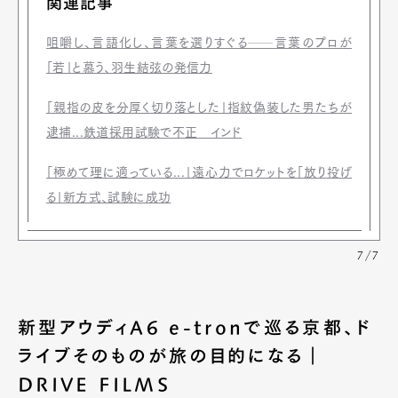
関連記事
咀嚼し、言語化し、言葉を選りすぐる──言葉のプロが
「若」と慕う、羽生結弦の発信力
「親指の皮を分厚く切り落とした」指紋偽装した男たちが
逮捕...鉄道採用試験で不正 インド
「極めて理に適っている...」遠心力でロケットを「放り投げ
る」新方式、試験に成功
7/7
新型アウディA6 e-tronで巡る京都、ド
ライブそのものが旅の目的になる｜
DRIVE FILMS