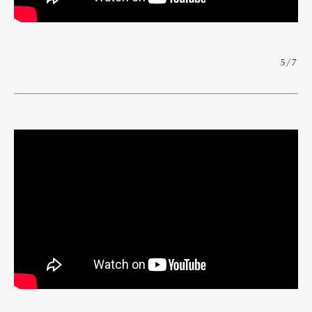
5/7
Art&Design
Watch
Fashion
Gourmet
Cars
Product
Culture
Lifestyle