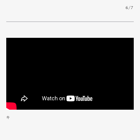
Pen Membership
Magazine
6/7
Official Columnist
About
Contact
Pen Meet
Pen international
Pen tw
キ