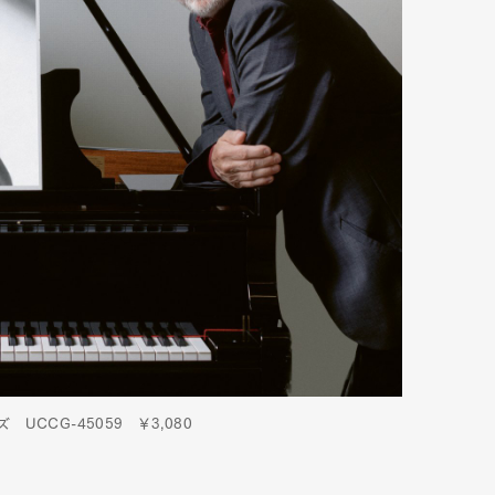
UCCG-45059 ￥3,080