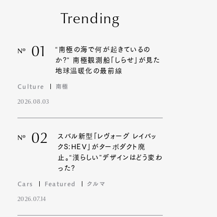
Trending
01
“南極の海で何が起きているの
Nº
か?” 南極観測船「しらせ」が見た
地球温暖化の最前線
Culture
南極
2026.08.03
02
スバル新型「レヴォーグ レイバッ
Nº
クS:HEV」がターボダクト廃
止。“漢らしい”デザインはどう変わ
った?
Cars
Featured
クルマ
2026.07.14