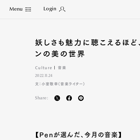
Login
Menu
Close
妖しさも魅力に聴こえるほど
ンの美の世界
Culture
音楽
2022.11.24
文：小室敬幸（音楽ライター）
Share:
【Penが選んだ、今月の音楽】