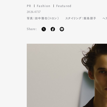
PR
Fashion
Featured
2026.07.17
写真：田中雅也（トロン）
スタイリング：飯島朋子
ヘ
Pen Me
Share:
Pen Me