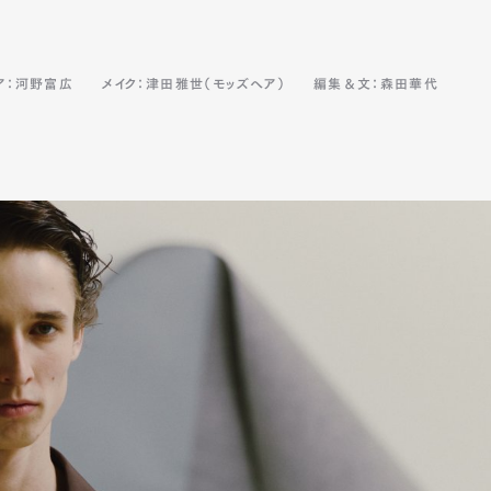
ア：河野富広
メイク：津田雅世（モッズヘア）
編集＆文：森田華代
mbership
Magazine
Official Columnist
About
et
Pen international
Pen tw