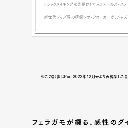
トラックメイキングの先駆け！才人チャールズ・ス
新世代ジャズ界の精鋭シオ・クローカーが、ジャ
※この記事はPen 2022年12月号より再編集した
G
フェラガモが綴る、感性のダ