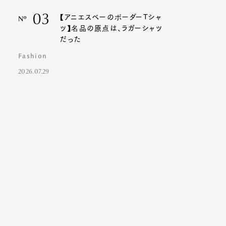
03
【アニエスベーのボーダーTシャ
Nº
ツ】名品の原点は、ラガーシャツ
だった
Fashion
2026.07.29