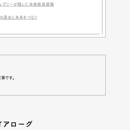
テップニーが残した未発表音源盤
ズの過去と未来をつなぐ
記事です。
Art&Design
Watch
Fashion
ourmet
Cars
Product
Culture
イアローグ
Lifestyle