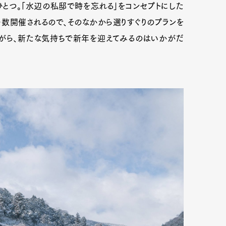
とつ。「水辺の私邸で時を忘れる」をコンセプトにした
数開催されるので、そのなかから選りすぐりのプランを
がら、新たな気持ちで新年を迎えてみるのはいかがだ
mbership
Magazine
Official Columnist
About
et
Pen international
Pen tw