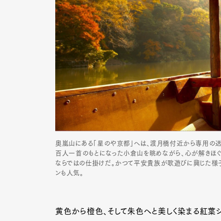
奥嵐山にある「星のや京都」へは、渡月橋付近から専用の送
百人一首のもとになった小倉山を眺めながら、心が解きほぐ
ならではの仕掛けだ。かつて平安貴族が歌遊びに興じた様
ンも人気。
G
黄色から橙色、そして朱色へと美しく染まる紅葉