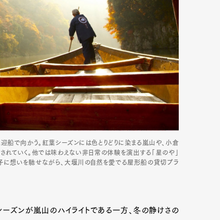
迎船で向かう。紅葉シーズンには色とりどりに染まる嵐山や、小倉
されていく。他では味わえない非日常の体験を演出する「星のや」
子に想いを馳せながら、大堰川の自然を愛でる屋形船の貸切プラ
Art&Design
Watch
Fashion
ourmet
Cars
Product
Culture
シーズンが嵐山のハイライトである一方、冬の静けさの
Lifestyle