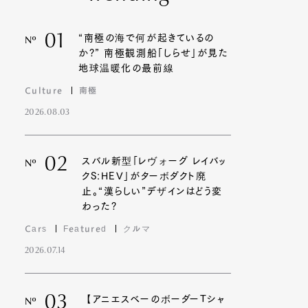
01
“南極の海で何が起きているの
Nº
か?” 南極観測船「しらせ」が見た
地球温暖化の最前線
Culture
南極
2026.08.03
02
スバル新型「レヴォーグ レイバッ
Nº
クS:HEV」がターボダクト廃
止。“漢らしい”デザインはどう変
わった?
Cars
Featured
クルマ
2026.07.14
03
【アニエスベーのボーダーTシャ
Nº