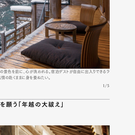
の景色を前に、心が洗われる。宿泊ゲストが自由に出入りできるラ
風情の赴くままに身を委ねたい。
1/5
を願う「年越の大祓え」