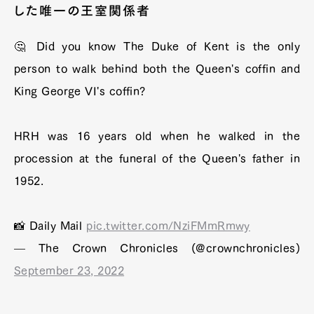
した唯一の王室関係者
🤔 Did you know The Duke of Kent is the only
person to walk behind both the Queen's coffin and
King George VI's coffin?⁠
HRH was 16 years old when he walked in the
procession at the funeral of the Queen's father in
1952. ⁠
📸 Daily Mail⁠
pic.twitter.com/NziFMmRmwy
— The Crown Chronicles (@crownchronicles)
September 23, 2022