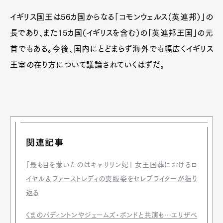
Official Columnist
About
イギリス国王は56カ国からなる「コモンウェルス（英連邦）」の
Contact
長であり、また15カ国（イギリスを含む）の「英連邦王国」の元
首でもある。今後、国内にとどまらず海外でも幅広くイギリス
王室の在り方について議論されていくはずだ。
Pen Meet
Pen international
Pen tw
関連記事
「最も目を惹いたのはキャサリン妃」 女王国葬におけるロ
イヤル＆ファーストレディの喪服姿をセレブライターが振り
返る
くまのパディントンやジェームズ・ボンドと共演も…エリザベ