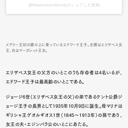
@thewindsorsfamilyがシェアした投稿
メアリー王妃の膝の上に乗っているエドワード王子。左横はエリザベス女
王、右はマーガレット王女。
エリザベス女王の父方のいとこのうち存命者は4名いるが、
エドワード王子は最高齢のいとこである。
ジョージ6世（エリザベス女王の父）の弟であるケント公爵ジ
ョージ王子の長男として1935年10月9日に誕生。母マリナは
ギリシャ王ゲオルギオス1世（1845～1913年）の孫であり、
女王の夫・エジンバラ公のいとこにあたる。