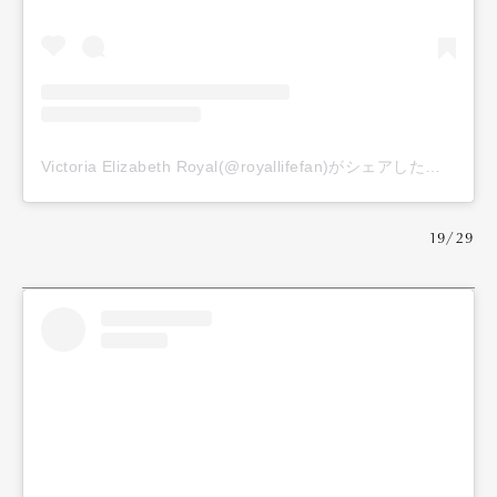
Victoria Elizabeth Royal(@royallifefan)がシェアした投稿
19/29