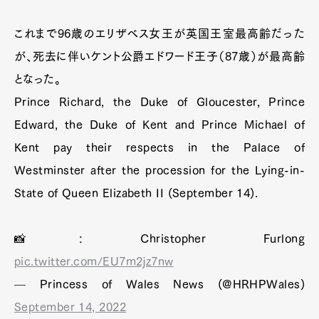
これまで96歳のエリザベス女王が英国王室最高齢だった
が、死去に伴いケント公爵エドワード王子（87歳）が最高齢
となった。
Prince Richard, the Duke of Gloucester, Prince
Edward, the Duke of Kent and Prince Michael of
Kent pay their respects in the Palace of
Westminster after the procession for the Lying-in-
State of Queen Elizabeth II (September 14).
📸: Christopher Furlong
pic.twitter.com/EU7m2jz7nw
— Princess of Wales News (@HRHPWales)
September 14, 2022