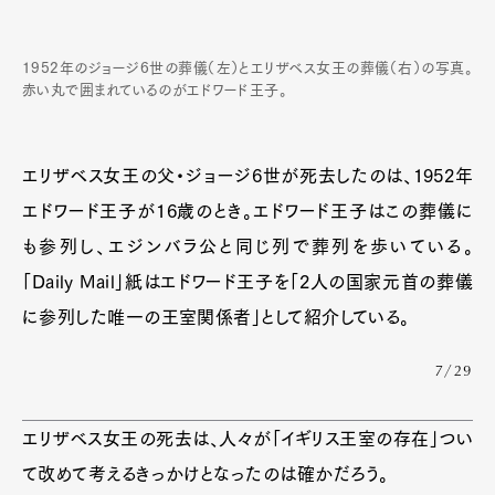
1952年のジョージ6世の葬儀（左）とエリザベス女王の葬儀（右）の写真。
赤い丸で囲まれているのがエドワード王子。
エリザベス女王の父・ジョージ6世が死去したのは、1952年
エドワード王子が16歳のとき。エドワード王子はこの葬儀に
も参列し、エジンバラ公と同じ列で葬列を歩いている。
「Daily Mail」紙はエドワード王子を「2人の国家元首の葬儀
Art&Design
Watch
Fashion
に参列した唯一の王室関係者」として紹介している。
Gourmet
Cars
7/29
Product
Culture
Lifestyle
エリザベス女王の死去は、人々が「イギリス王室の存在」つい
て改めて考えるきっかけとなったのは確かだろう。
Pen Membership
Magazine