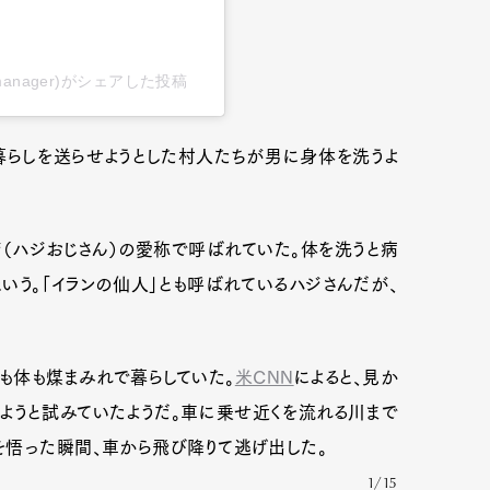
ity_manager)がシェアした投稿
暮らしを送らせようとした村人たちが男に身体を洗うよ
ジ（ハジおじさん）の愛称で呼ばれていた。体を洗うと病
いう。「イランの仙人」とも呼ばれているハジさんだが、
も体も煤まみれで暮らしていた。
米CNN
によると、見か
ようと試みていたようだ。車に乗せ近くを流れる川まで
を悟った瞬間、車から飛び降りて逃げ出した。
1/15