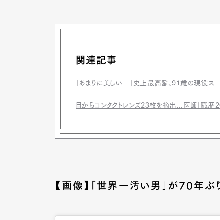
関連記事
「あまりに美しい…」史上最高齢、91歳の現役ス
目からコンタクトレンズ23枚を摘出...医師「職歴
【画像】「世界一汚い男」が70年ぶ