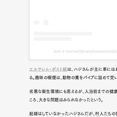
Pen Me
Pen Me
Isso é Incrível(@canalissoeinc
エルサレム・ポスト紙
は、ハジさんが主に車には
る。趣味の喫煙は、動物の糞をパイプに詰めて焚
劣悪な衛生環境にも思えるが、入浴前までの健康
ころ、大きな問題はみられなかったという。
結婚はしていなかったハジさんだが、村人たちの