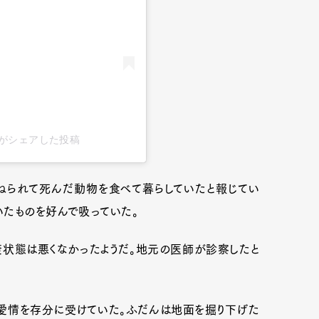
mbership
Magazine
Official Columnist
About
et
Pen international
Pen tw
rivel)がシェアした投稿
ねられて死んだ動物を食べて暮らしていたと報じてい
いたものを好んで吸っていた。
状態は悪くなかったようだ。地元の医師が診察したと
愛情を存分に受けていた。ふだんは地面を掘り下げた