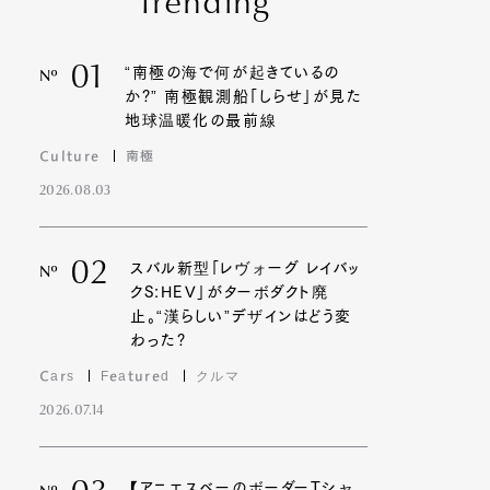
Trending
01
“南極の海で何が起きているの
Nº
か?” 南極観測船「しらせ」が見た
地球温暖化の最前線
Culture
南極
2026.08.03
02
スバル新型「レヴォーグ レイバッ
Nº
クS:HEV」がターボダクト廃
止。“漢らしい”デザインはどう変
わった?
Cars
Featured
クルマ
2026.07.14
【アニエスベーのボーダーTシャ