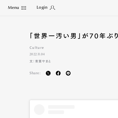
Login
Menu
Close
「世界一汚い男」が70年ぶ
Culture
2022.11.04
文：青葉やまと
Share: