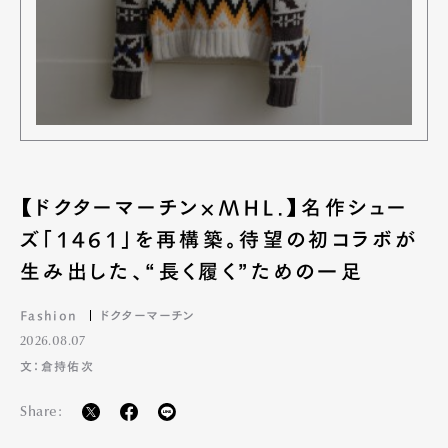
【ドクターマーチン×MHL.】名作シュー
ズ「1461」を再構築。待望の初コラボが
生み出した、“長く履く”ための一足
Fashion
ドクターマーチン
2026.08.07
文：倉持佑次
Share: