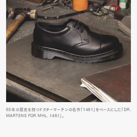
Art&Design
Watch
Fashion
Gourmet
Cars
Product
Culture
Lifestyle
Pen Membership
Magazine
Official Columnist
About
Contact
65年の歴史を持つドクターマーチンの名作「1461」をベースにした「DR.
MARTENS FOR MHL. 1461」。