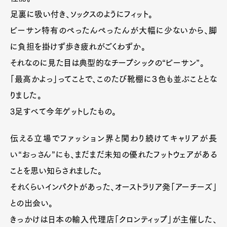
足裏に吸い付き、ソックスのようにフィット。
ビーサン特有のぺったんぺったんが大幅に少ないから、脚
に負担を掛けず歩き疲れがごくわずか。
それなのに見た目は典型的なチープシックの“ビーサン”。
「最高かよっ」ってことで、このたび靴棚に３色も並ぶこととな
りました。
3足すべて今年ゲットしたもの。
伝える立場でファッション界と関わり続けてキャリアが長
Art&Design
Watch
Fashion
い“おっさん”にも、まだまだ未知の優れたフットウェアがある
Gourmet
Cars
ことを思い知らされました。
Product
Culture
Lifestyle
それくらいインパクトがあった、オーストラリア発「アーチーズ」
との出会い。
きっかけは日本の輸入代理店「クロンティップ」が主催した、
Pen Membership
Magazine