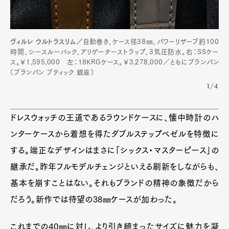
ヴィルレ ウルトラスリム／
自動巻き、ケース径38㎜、パワーリザーブ約100
時間、シースルーバック、アリゲーターストラップ、3気圧防水。右：SSケー
ス。￥1,595,000 左：18KRGケース。￥3,278,000／ともにブランパン
（ブランパン ブティック 銀座）
1/4
ドレスウォッチの王道であるラウンドケースに、懐中時計のハ
ンターケースから着想を得たダブルステップベゼルを特徴に
する。端正なデザインはまさに「シックス・マスターピース」の
継承だ。昨年フルモデルチェンジといえる刷新をしながらも、
基本を崩すことはない。それもブランドの精神の象徴だから
だろう。新作では待望の38㎜ケースが加わった。
これまでの40㎜に対し、より引き締まったサイズに魅力を凝