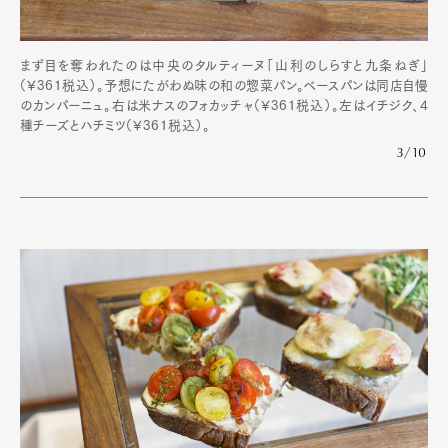
まず目を奪われたのは中央のタルティーヌ「山利のしらすと九条ねぎ」
（¥361税込）。予想にたがわぬ味の和の惣菜パン。ベースパンは同店自慢
のカンパーニュ。右は米ナスのフォカッチャ（¥361税込）。左はイチジク、4
種チーズとハチミツ（¥361税込）。
3/10