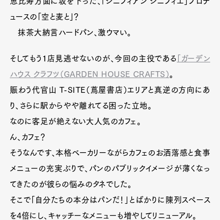
恵比寿方面に坂を下った、「シニフィアン シニフィエ」プロデ
ュースの「空と麦と」？
抹茶大納言ハードパン、激ウマい。
そしてもう１店見逃せないのが、今回の主役である
「ガーデン
ハウス クラフツ（GARDEN HOUSE CRAFTS）
。
賑わう代官山 T-SITE（蔦屋書店）エリアと真逆の方向にあ
り、さらに駅からやや離れてる困った立地。
なのに客足が絶えない大人気のカフェ。
ん、カフェ？
そうなんです、本格ベーカリーながらカフェのお洒落感と食事
メニューの充実ぶりで、パンのパブリックイメージが薄くなっ
てきたのが彼らの悩みのタネでした。
そこで「自分たちの本分はパンだ！」とばかりに陳列スペース
を4倍にし、キャッチーなメニューも増やしてリニューアル。