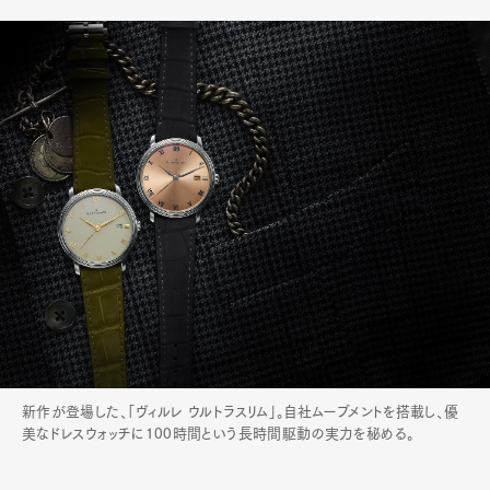
Official Columnist
About
Contact
Pen Meet
Pen international
Pen tw
新作が登場した、「ヴィルレ ウルトラスリム」。自社ムーブメントを搭載し、優
美なドレスウォッチに100時間という長時間駆動の実力を秘める。