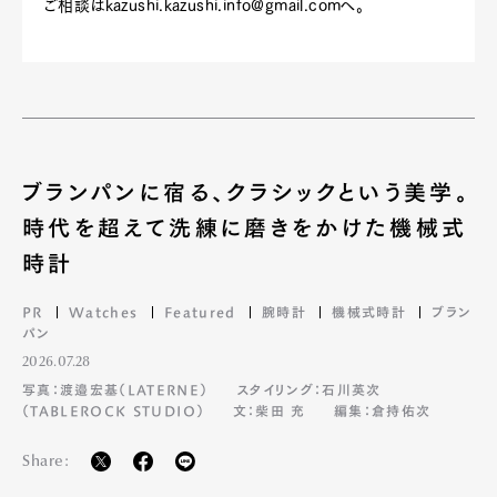
ご相談は
kazushi.kazushi.info@gmail.com
へ。
ブランパンに宿る、クラシックという美学。
時代を超えて洗練に磨きをかけた機械式
時計
PR
Watches
Featured
腕時計
機械式時計
ブラン
Art&Design
Watch
Fashion
パン
Gourmet
Cars
2026.07.28
Product
Culture
Lifestyle
写真：渡邉宏基（LATERNE）
スタイリング：石川英次
（TABLEROCK STUDIO）
文：柴田 充
編集：倉持佑次
Share:
Pen Membership
Magazine