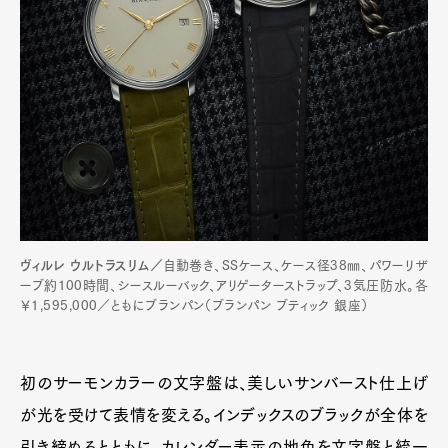
ヴィルレ ウルトラスリム／
自動巻き、SSケース、ケース径38㎜、パワーリザ
ーブ約100時間、シースルーバック、アリゲーターストラップ、3気圧防水。各
￥1,595,000／ともにブランパン（ブランパン ブティック 銀座）
初のサーモンカラーの文字盤は、美しいサンバースト仕上げ
が光を受けて表情を変える。インデックスのブラックが全体を
引き締めるとともに、カレンダー表示の地色を文字盤と統一