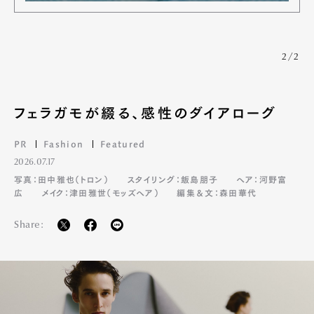
2/2
フェラガモが綴る、感性のダイアローグ
PR
Fashion
Featured
2026.07.17
写真：田中雅也（トロン）
スタイリング：飯島朋子
ヘア：河野富
広
メイク：津田雅世（モッズヘア）
編集＆文：森田華代
Share: