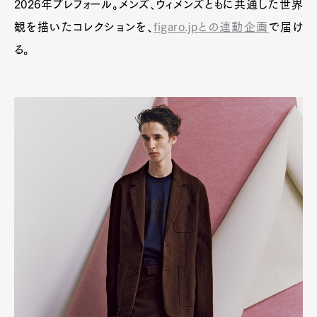
2026年プレフォール。メンズ、ウィメンズともに共通した世界
観を描いたコレクションを、
figaro.jpとの連動企画
で届け
Pen Meet
る。
Pen international
Pen tw