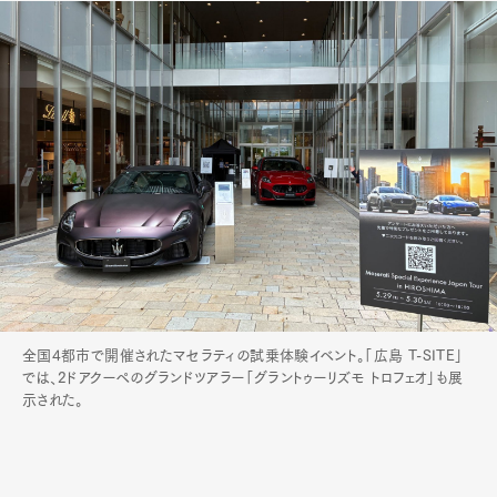
Official Columnist
About
Contact
Pen Meet
Pen international
Pen tw
全国4都市で開催されたマセラティの試乗体験イベント。「広島 T-SITE」
では、2ドアクーペのグランドツアラー「グラントゥーリズモ トロフェオ」も展
示された。