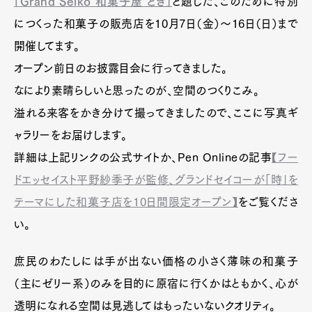
「Grand Seiko 和菓子屋 とき」
と題した、このために特別
につくった和菓子の販売店を10月7日（金）〜16日（日）まで
開催してます。
オープン前日のお披露目会に行ってきました。
なにより素晴らしいと思ったのが、空間のつくりこみ。
溢れる来客をかき分けて撮ってきましたので、ここに写真ギ
ャラリーをお届けします。
詳細は上記リンクの公式サイトか、Pen Onlineの記事
【フー
ドエッセイスト平野紗季子が監修、グランドセイコーが「時」を
テーマにした和菓子店を10日間限定オープン】
をご覧くださ
い。
庶民のわたしには手が出ない価格の小さく薄味の和菓子
（主にゼリー系）のみを目的に原宿に行くかはともかく、心が
透明になれる空間は見逃してはもったいないクオリティ。