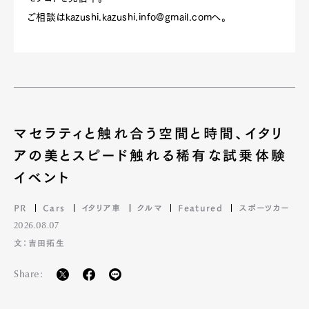
ご相談は
kazushi.kazushi.info@gmail.com
へ。
マセラティと触れ合う空間と時間、イタリ
アの美とスピード触れる稀有な試乗体験
イベント
Art&Design
Watch
Fashion
PR
Cars
イタリア車
クルマ
Featured
スポーツカー
Gourmet
Cars
2026.08.07
Product
Culture
Lifestyle
文：吉田拓生
Share:
Pen Membership
Magazine