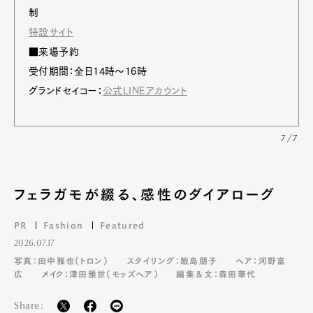
制
特設サイト
■来場予約
受付期間：全日14時〜16時
グランドセイコー：
公式LINEアカウント
7/7
フェラガモが綴る、感性のダイアローグ
PR
Fashion
Featured
2026.07.17
写真：田中雅也（トロン）
スタイリング：飯島朋子
ヘア：河野富
広
メイク：津田雅世（モッズヘア）
編集＆文：森田華代
Share: