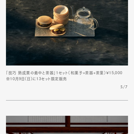
「技巧 熟成栗の最中と茶器」1セット（和菓子+茶器+茶葉）¥15,000
※10月9日（日）に13セット限定販売
5/7