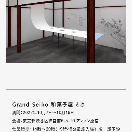
Art&Design
Watch
Fashion
Gourmet
Cars
Product
Culture
Lifestyle
Pen Membership
Magazine
Official Columnist
About
Contact
Pen Meet
Grand Seiko 和菓子屋 とき
期間：2022年10月7日〜10月16日
Pen international
Pen tw
会場：東京都渋谷区神宮前6-5-10 アンノン原宿
営業時間：14時〜20時（19時45分最終入場） ※一部予約