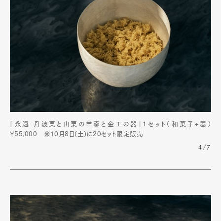
「永遠 丹波栗と山栗の羊羹と金工の器」1セット（和菓子+器）
¥55,000 ※10月8日(土)に20セット限定販売
4/7