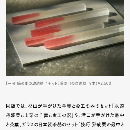
「一分 陽の出の琥珀糖」1セット（陽の出の琥珀糖 五本）¥2,500
同店では、杉山が手がけた羊羹と金工の器のセット「永遠
丹波栗と山栗の羊羹と金工の器」や、溝口が手がけた最中
と茶葉、ガラスの日本製茶器のセット「技巧 熟成栗の最中と