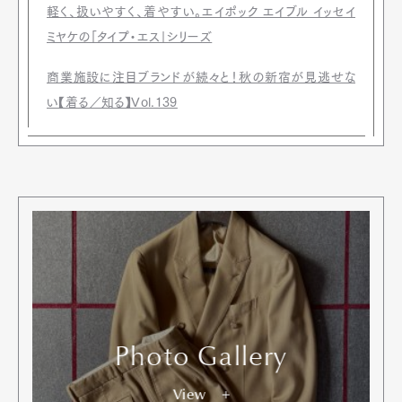
軽く、扱いやすく、着やすい。エイポック エイブル イッセイ
ミヤケの「タイプ・エス」シリーズ
商業施設に注目ブランドが続々と！秋の新宿が見逃せな
い【着る／知る】Vol.139
Photo Gallery
View