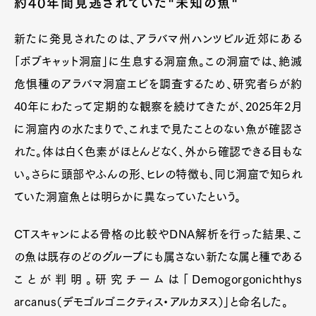
約40年間見逃されていた"未知の魚"
新たに発見されたのは、アラバマ州ハンツビル近郊にある
「ボブキャット洞窟」に生息する洞窟魚。この洞窟では、絶滅
危惧種のアラバマ洞窟エビを調査するため、研究者らが約
40年にわたって定期的な観察を続けてきたが、2025年2月
に洞窟内の水たまりで、これまで見たことのない魚が確認さ
れた。体は白く色素がほとんどなく、外から確認できる目もな
い。さらに頭部やふんの形、ヒレの特徴も、同じ洞窟で知られ
ていた洞窟魚とは明らかに異なっていたという。
CTスキャンによる骨格の比較やDNA解析を行った結果、こ
の魚は既存のどのグループにも属さない新たな属と種である
ことが判明。研究チームは「Demogorgonichthys
arcanus（デモゴルゴニクティス・アルカヌス）」と命名した。