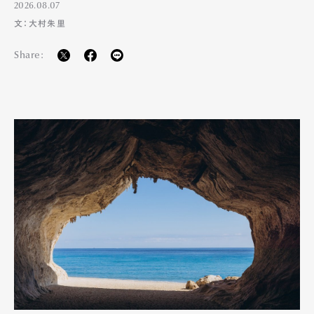
2026.08.07
文：大村朱里
Share:
Art&Design
Watch
Fashion
Gourmet
Cars
Product
Culture
Lifestyle
Pen Membership
Magazine
Official Columnist
About
Contact