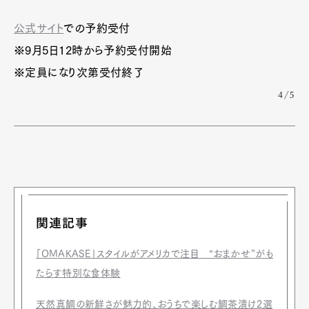
Official Columnist
About
Contact
公式サイト
での予約受付
※9月5日12時から予約受付開始
※定員になり次第受付終了
Pen Meet
4/5
Pen international
Pen tw
関連記事
「OMAKASE」スタイルがアメリカで注目 “おまかせ”がも
たらす特別な食体験
天然真鯛の新鮮さが魅力的、おうちで楽しむ鯛茶漬け2選