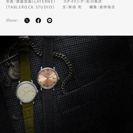
写真：渡邉宏基（LATERNE）
スタイリング：石川英次
（TABLEROCK STUDIO）
文：柴田 充
編集：倉持佑次
Share: