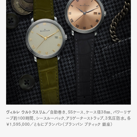
ヴィルレ ウルトラスリム／
自動巻き、SSケース、ケース径38㎜、パワーリザ
ーブ約100時間、シースルーバック、アリゲーターストラップ、3気圧防水。各
￥1,595,000／ともにブランパン（ブランパン ブティック 銀座）