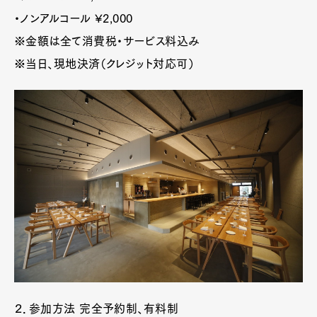
・ノンアルコール ¥2,000
※金額は全て消費税・サービス料込み
※当日、現地決済（クレジット対応可）
Art&Design
Watch
Fashion
Gourmet
Cars
Product
Culture
Lifestyle
２．参加方法 完全予約制、有料制
Pen Membership
Magazine