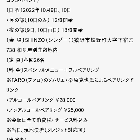
〔日 程〕2022年10月9日、10日
・昼の部（10日のみ） 12時開始
・夜の部（9日、10日両日） 18時開始
〔会 場〕SHINZO（シンゾー）（嬉野市嬉野町大字下宿乙
738 和多屋別荘敷地内
〔定 員〕各回26名
〔料 金〕スペシャルメニュー＋フルペアリング
※FARO（ファロ）のソムリエ・桑原克也氏によるペアリングド
リンク
・アルコールペアリング ¥28,000
・ノンアルコールペアリング ¥25,000
※金額は全て消費税・サービス料込み
※当日、現地決済（クレジット対応可）
〔出演者〕