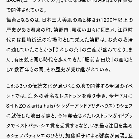
SAGA（ユージアムサガ）」。その第3弾が10月9日より佐賀県
で開催されている。
舞台となるのは、日本三大美肌の湯と称され1200年以上の
歴史がある温泉の町、嬉野市。霧深い山々に囲まれ、江戸時
代には長崎街道の宿場町として栄えた嬉野は、お茶の栽培
に適していたことから「うれしの茶」の生産が盛んであり、ま
た、有田焼と同じ時代を歩んできた「肥前吉田焼」の産地と
して数百年もの間、その歴史が受け継がれている。
これら3つの伝統文化が息づくこの地で開催する今回のイベ
ントでは、海外の著名なレストランを渡り歩き、今年7月に
SHINZO＆arita huis（シンゾーアンドアリタハウス）のシェフ
に就任した池田孝志と、今年発表されたレストランガイドブッ
クでベストパティシエ賞を受賞するなど、いま最も注目を集め
るシェフパティシエのひとり、加藤峰子による饗宴が実現。互