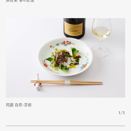
無花果 香の記憶
同調 自然-芸術
1/5