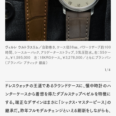
ヴィルレ ウルトラスリム／
自動巻き、ケース径38㎜、パワーリザーブ約100
時間、シースルーバック、アリゲーターストラップ、3気圧防水。右：SSケー
ス。￥1,595,000 左：18KRGケース。￥3,278,000／ともにブランパン
（ブランパン ブティック 銀座）
1/4
ドレスウォッチの王道であるラウンドケースに、懐中時計のハ
ンターケースから着想を得たダブルステップベゼルを特徴に
する。端正なデザインはまさに「シックス・マスターピース」の
継承だ。昨年フルモデルチェンジといえる刷新をしながらも、