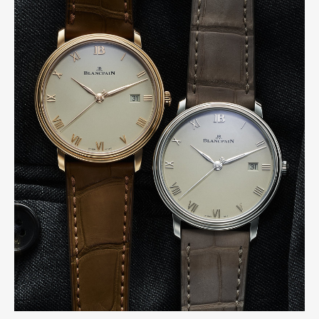
Art&Design
Watch
Fashion
Gourmet
Cars
Product
Culture
Lifestyle
Pen Membership
Magazine
Official Columnist
About
Contact
Pen Meet