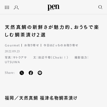
天然真鯛の新鮮さが魅力的、おうちで楽
しむ鯛茶漬け2選
Gourmet
お取り寄せ
今日はどっちのお取り寄せ
2022.09.23
写真：サトウアサ
文：田辺千菊（Choki ! ）
撮影協力：
UTSUWA
Share:
福岡／天然真鯛 福津名物鯛茶漬け