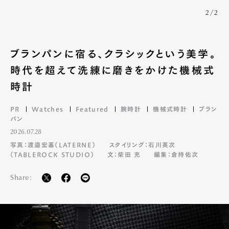
2/2
ブランパンに宿る、クラシックという美学。
時代を超えて洗練に磨きをかけた機械式
時計
PR
Watches
Featured
腕時計
機械式時計
ブラン
パン
2026.07.28
写真：渡邉宏基（LATERNE）
スタイリング：石川英次
（TABLEROCK STUDIO）
文：柴田 充
編集：倉持佑次
Share: