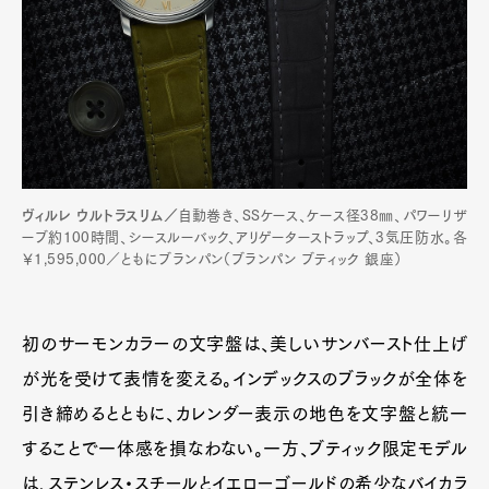
ヴィルレ ウルトラスリム／
自動巻き、SSケース、ケース径38㎜、パワーリザ
ーブ約100時間、シースルーバック、アリゲーターストラップ、3気圧防水。各
￥1,595,000／ともにブランパン（ブランパン ブティック 銀座）
初のサーモンカラーの文字盤は、美しいサンバースト仕上げ
が光を受けて表情を変える。インデックスのブラックが全体を
引き締めるとともに、カレンダー表示の地色を文字盤と統一
することで一体感を損なわない。一方、ブティック限定モデル
は、ステンレス・スチールとイエローゴールドの希少なバイカラ