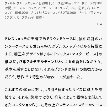
Pen international
Pen tw
ヴィルレ ウルトラスリム／
自動巻き、ケース径38㎜、パワーリザーブ約100
時間、シースルーバック、アリゲーターストラップ、3気圧防水。右：SSケー
ス。￥1,595,000 左：18KRGケース。￥3,278,000／ともにブランパン
（ブランパン ブティック 銀座）
1/4
ドレスウォッチの王道であるラウンドケースに、懐中時計のハ
ンターケースから着想を得たダブルステップベゼルを特徴に
する。端正なデザインはまさに「シックス・マスターピース」の
継承だ。昨年フルモデルチェンジといえる刷新をしながらも、
基本を崩すことはない。それもブランドの精神の象徴だから
だろう。新作では待望の38㎜ケースが加わった。
これまでの40㎜に対し、より引き締まったサイズに魅力を凝
縮する。それも、誇示ではなく、抑制によって個性を表現して
きたコレクションらしい。その上でステンレス・スチールケース