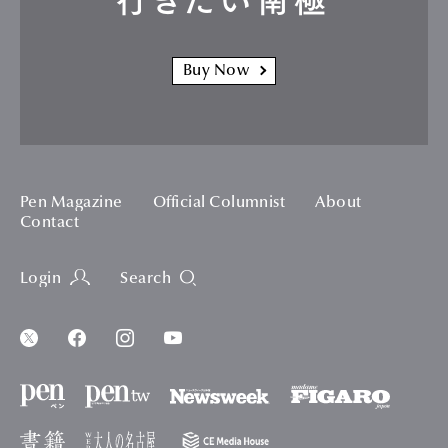
行きたい南極
Buy Now
Pen Magazine
Official Columnist
About
Contact
Login
Search