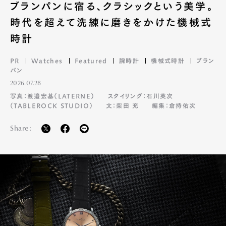
ブランパンに宿る、クラシックという美学。
時代を超えて洗練に磨きをかけた機械式
時計
PR
Watches
Featured
腕時計
機械式時計
ブラン
パン
2026.07.28
写真：渡邉宏基（LATERNE）
スタイリング：石川英次
（TABLEROCK STUDIO）
文：柴田 充
編集：倉持佑次
Share: