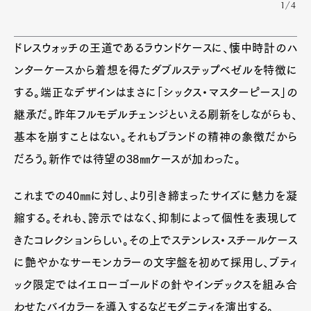
1/4
Pen international
Pen tw
ドレスウォッチの王道であるラウンドケースに、懐中時計のハ
ンターケースから着想を得たダブルステップベゼルを特徴に
する。端正なデザインはまさに「シックス・マスターピース」の
継承だ。昨年フルモデルチェンジといえる刷新をしながらも、
基本を崩すことはない。それもブランドの精神の象徴だから
だろう。新作では待望の38㎜ケースが加わった。
これまでの40㎜に対し、より引き締まったサイズに魅力を凝
縮する。それも、誇示ではなく、抑制によって個性を表現して
きたコレクションらしい。その上でステンレス・スチールケース
に艶やかなサーモンカラーの文字盤を初めて採用し、ブティ
ック限定ではイエローゴールドの針やインデックスを組み合
わせたバイカラーを導入するなどモダニティを演出する。