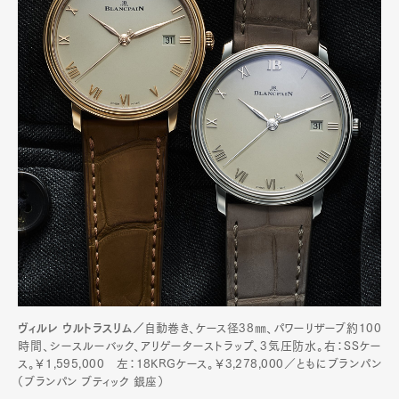
Art&Design
Watch
Fashion
Gourmet
Cars
Product
Culture
Lifestyle
Pen Membership
Magazine
Official Columnist
About
Contact
ヴィルレ ウルトラスリム／
自動巻き、ケース径38㎜、パワーリザーブ約100
時間、シースルーバック、アリゲーターストラップ、3気圧防水。右：SSケー
ス。￥1,595,000 左：18KRGケース。￥3,278,000／ともにブランパン
Pen Meet
（ブランパン ブティック 銀座）