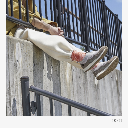
Art&Design
Watch
Fashion
Gourmet
Cars
Product
Culture
Lifestyle
Pen Membership
Magazine
Official Columnist
About
Contact
Pen Meet
Pen international
Pen tw
10/11