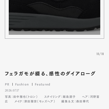
11/11
フェラガモが綴る、感性のダイアローグ
PR
Fashion
Featured
2026.07.17
写真：田中雅也（トロン）
スタイリング：飯島朋子
ヘア：河野富
広
メイク：津田雅世（モッズヘア）
編集＆文：森田華代