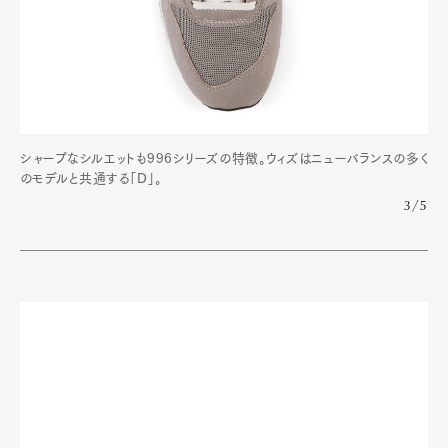
Art&Design
Watch
Fashion
Gourmet
Cars
Product
Culture
Lifestyle
シャープなシルエットも996シリーズの特徴。ウィズはニューバランスの多く
のモデルと共通する「D」。
3/5
Pen Membership
Magazine
Official Columnist
About
Contact
Pen Meet
Pen international
Pen tw