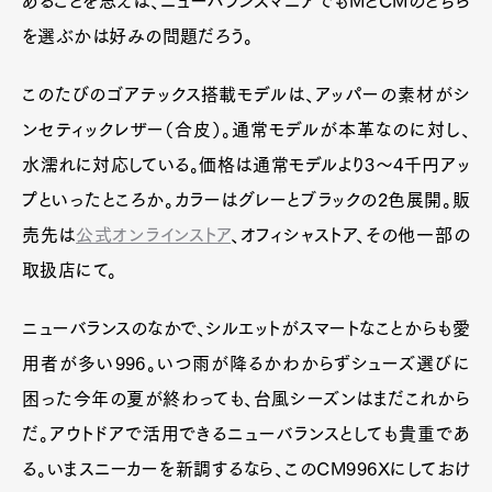
あることを思えば、ニューバランスマニアでもMとCMのどちら
を選ぶかは好みの問題だろう。
このたびのゴアテックス搭載モデルは、アッパーの素材がシ
ンセティックレザー（合皮）。通常モデルが本革なのに対し、
水濡れに対応している。価格は通常モデルより3〜4千円アッ
プといったところか。カラーはグレーとブラックの2色展開。販
売先は
公式オンラインストア
、オフィシャストア、その他一部の
取扱店にて。
ニューバランスのなかで、シルエットがスマートなことからも愛
用者が多い996。いつ雨が降るかわからずシューズ選びに
困った今年の夏が終わっても、台風シーズンはまだこれから
だ。アウトドアで活用できるニューバランスとしても貴重であ
る。いまスニーカーを新調するなら、このCM996Xにしておけ