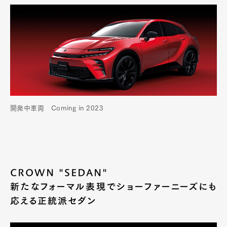
Product
Culture
Lifestyle
Pen Membership
Magazine
Official Columnist
About
Contact
開発中車両 Coming in 2023
Pen Meet
Pen international
Pen tw
CROWN "SEDAN"
新たなフォーマル表現でショーファーニーズにも
応える正統派セダン