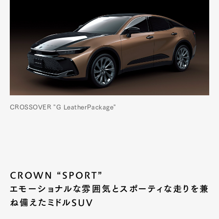
CROSSOVER "G LeatherPackage"
CROWN “SPORT”
エモーショナルな雰囲気とスポーティな走りを兼
Art&Design
Watch
Fashion
Gourmet
Cars
ね備えたミドルSUV