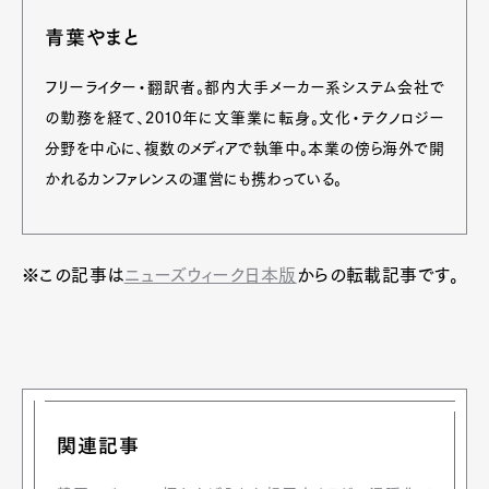
青葉やまと
Art&Design
Watch
Fashion
Gourmet
Cars
フリーライター・翻訳者。都内大手メーカー系システム会社で
の勤務を経て、2010年に文筆業に転身。文化・テクノロジー
Product
Culture
Lifestyle
分野を中心に、複数のメディアで執筆中。本業の傍ら海外で開
かれるカンファレンスの運営にも携わっている。
Pen Membership
Magazine
Official Columnist
About
※この記事は
ニューズウィーク日本版
からの転載記事です。
Contact
Pen Meet
Pen international
Pen tw
関連記事