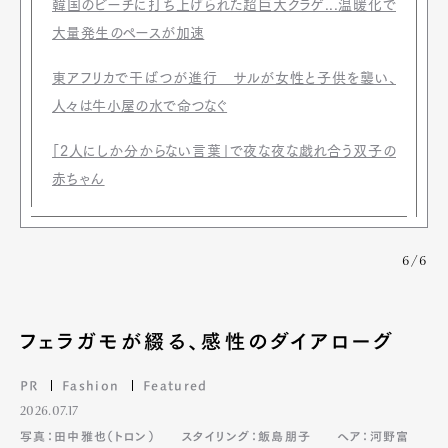
韓国のビーチに打ち上げられた超巨大クラゲ...温暖化で
大量発生のペースが加速
東アフリカで干ばつが進行 サルが女性と子供を襲い、
人々は牛小屋の水で命つなぐ
「2人にしか分からない言葉」で夜な夜な戯れ合う双子の
赤ちゃん
6/6
フェラガモが綴る、感性のダイアローグ
PR
Fashion
Featured
2026.07.17
写真：田中雅也（トロン）
スタイリング：飯島朋子
ヘア：河野富