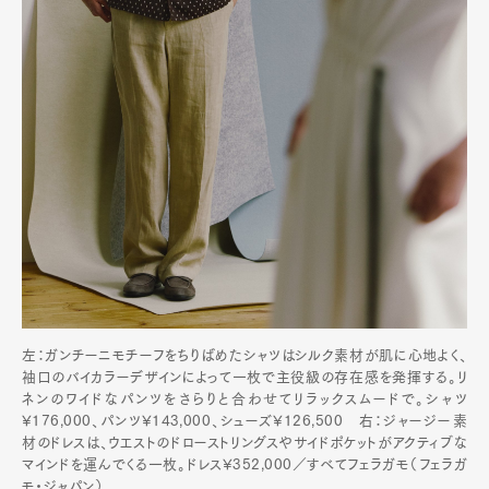
左：ガンチーニモチーフをちりばめたシャツはシルク素材が肌に心地よく、
袖口のバイカラーデザインによって一枚で主役級の存在感を発揮する。リ
ネンのワイドなパンツをさらりと合わせてリラックスムードで。シャツ
¥176,000、パンツ¥143,000、シューズ¥126,500 右：ジャージー素
材のドレスは、ウエストのドローストリングスやサイドポケットがアクティブな
マインドを運んでくる一枚。ドレス¥352,000／すべてフェラガモ（フェラガ
モ・ジャパン）