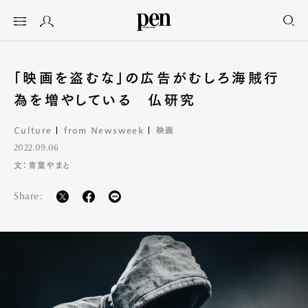
「映画を盗むな」の広告がむしろ海賊行
為を増やしている 仏研究
Culture
from Newsweek
映画
2022.09.06
文：青葉やまと
Share: