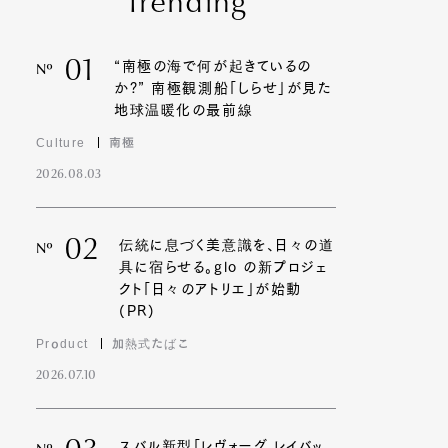
Trending
01
“南極の海で何が起きているの
Nº
か?” 南極観測船「しらせ」が見た
地球温暖化の最前線
Culture
南極
2026.08.03
02
伝統に息づく美意識を、日々の道
Nº
具に宿らせる。glo の新プロジェ
クト「日々のアトリエ」が始動
(PR)
Product
加熱式たばこ
2026.07.10
スバル新型「レヴォーグ レイバッ