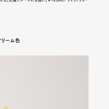
mbership
Magazine
Official Columnist
About
クリーム色
et
Pen international
Pen tw