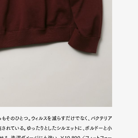
Art&Design
Watch
Fashion
もそのひとつ。ウィルスを減らすだけでなく、バクテリア
ourmet
Cars
Product
Culture
されている。ゆったりとしたシルエットに、ボルドーと小
Lifestyle
。洗濯ダメージにも強い。￥19,800／フィットフォー