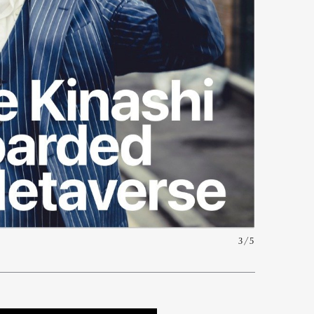
mbership
Magazine
Official Columnist
About
et
Pen international
Pen tw
3/5