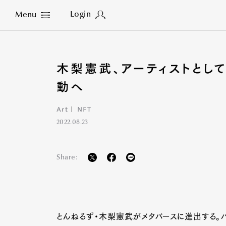
Login
Menu
Close
木梨憲武、アーティストとし
動へ
Art
NFT
2022.08.23
Share:
とんねるず・木梨憲武がメタバースに進出する。バ