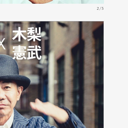
2/5
Art&Design
Watch
Fashion
ourmet
Cars
Product
Culture
Lifestyle