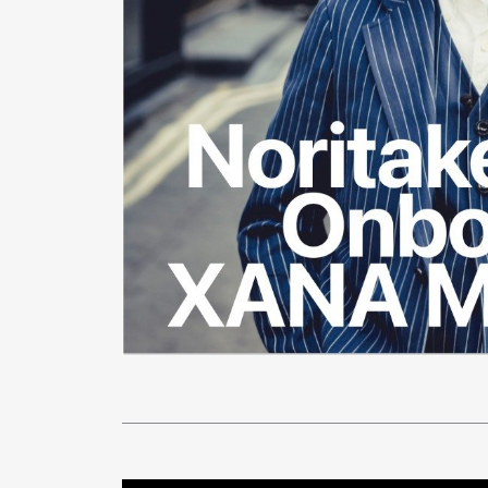
Pen Me
Pen Me