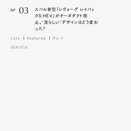
03
スバル新型「レヴォーグ レイバッ
Nº
クS:HEV」がターボダクト廃
止。“漢らしい”デザインはどう変わ
った?
Cars
Featured
クルマ
2026.07.14