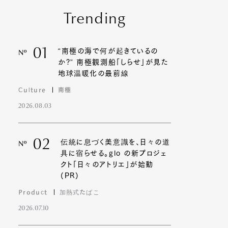
Trending
01
“南極の海で何が起きているの
Nº
か?” 南極観測船「しらせ」が見た
地球温暖化の最前線
Culture
南極
2026.08.03
02
伝統に息づく美意識を、日々の道
Nº
具に宿らせる。glo の新プロジェ
クト「日々のアトリエ」が始動
(PR)
Product
加熱式たばこ
2026.07.10