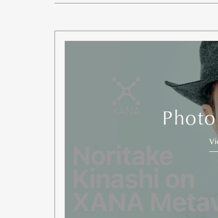
Photo
V